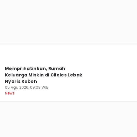
Polsek Serpong Gagalkan Peredaran 46
Juta Pil Koplo Senilai Rp230 M
05 Agu 2026, 08:22 WIB
News
Memprihatinkan, Rumah
Keluarga Miskin di Cileles Lebak
Nyaris Roboh
05 Agu 2026, 09:09 WIB
News