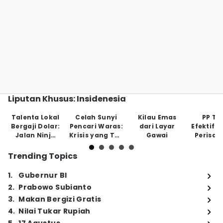
Liputan Khusus: Insidenesia
Talenta Lokal
Celah Sunyi
Kilau Emas
PP Tu
Bergaji Dolar:
Pencari Waras:
dari Layar
Efektifk
Jalan Ninja
Krisis yang Tak
Gawai
Perisai
Tanpa Jaring
Tampak
Anak di
Pengaman
May
Trending Topics
1
.
Gubernur BI
2
.
Prabowo Subianto
3
.
Makan Bergizi Gratis
4
.
Nilai Tukar Rupiah