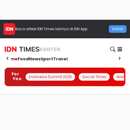
Baca artikel
IDN Times
lainnya di IDN App
Install
BANTEN
Home
Food
News
Sport
Travel
For
Indonesia Summit 2026
Soccer Times
Iklanin 
You