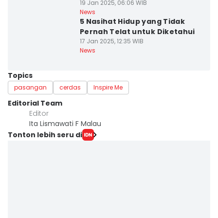
19 Jan 2025, 06:06 WIB
News
5 Nasihat Hidup yang Tidak
Pernah Telat untuk Diketahui
17 Jan 2025, 12:35 WIB
News
Topics
pasangan
cerdas
Inspire Me
Editorial Team
Editor
Ita Lismawati F Malau
Tonton lebih seru di