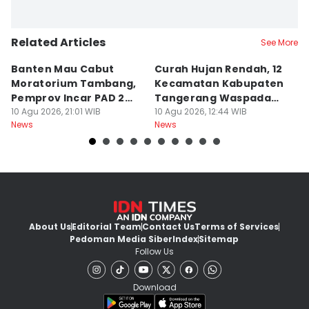
Related Articles
See More
Banten Mau Cabut
Curah Hujan Rendah, 12
J
Moratorium Tambang,
Kecamatan Kabupaten
M
Pemprov Incar PAD 2
Tangerang Waspada
B
Kali Lipat
10 Agu 2026, 21:01 WIB
Kekeringan
10 Agu 2026, 12:44 WIB
D
09
News
News
Ne
About Us
Editorial Team
Contact Us
Terms of Services
Pedoman Media Siber
Index
Sitemap
Follow Us
Download