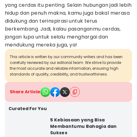
yang cerdas itu penting. Selain hubungan jadi lebih
hidup dan penuh makna, kamu juga bakal merasa
didukung dan terinspirasi untuk terus
berkembang. Jadi, kalau pasanganmu cerdas,
jangan lupa untuk selalu menghargai dan
mendukung mereka juga, ya!
This article is written by our community writers and has been
carefully reviewed by our editorial team. We strive to provide
the most accurate and reliable information, ensuring high
standards of quality, credibility, and trustworthiness.
Share Article
Curated For You
5 Kebiasaan yang Bisa
Membantumu Bahagia dan
Sukses