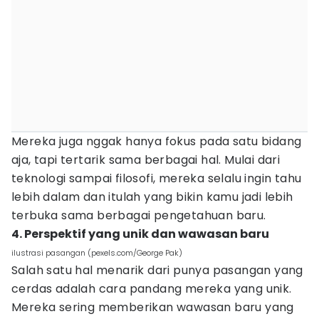
Mereka juga nggak hanya fokus pada satu bidang
aja, tapi tertarik sama berbagai hal. Mulai dari
teknologi sampai filosofi, mereka selalu ingin tahu
lebih dalam dan itulah yang bikin kamu jadi lebih
terbuka sama berbagai pengetahuan baru.
4. Perspektif yang unik dan wawasan baru
ilustrasi pasangan (pexels.com/George Pak)
Salah satu hal menarik dari punya pasangan yang
cerdas adalah cara pandang mereka yang unik.
Mereka sering memberikan wawasan baru yang