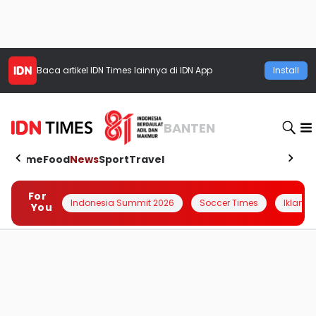
Baca artikel
IDN Times
lainnya di IDN App
Install
BANTEN
Home
Food
News
Sport
Travel
For
Indonesia Summit 2026
Soccer Times
Iklanin 
You