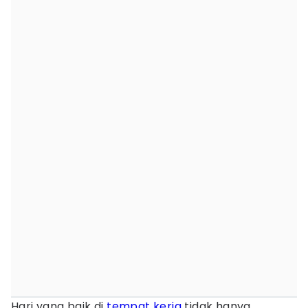
Hari yang baik di
tempat kerja
tidak hanya