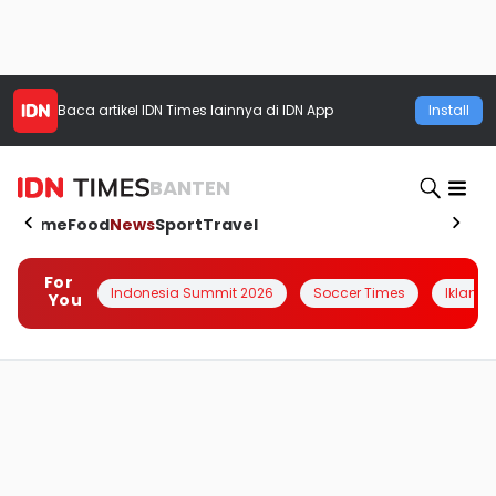
Baca artikel
IDN Times
lainnya di IDN App
Install
BANTEN
Home
Food
News
Sport
Travel
For
Indonesia Summit 2026
Soccer Times
Iklanin 
You