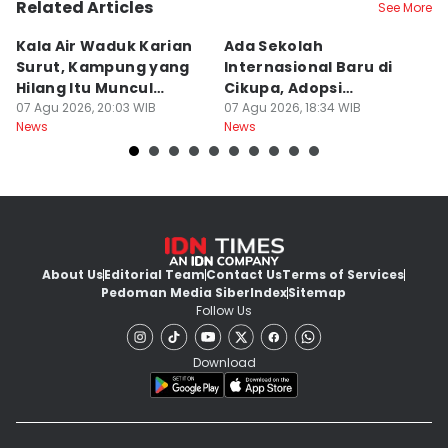
Related Articles
See More
Kala Air Waduk Karian
Ada Sekolah
D
Surut, Kampung yang
Internasional Baru di
T
Hilang Itu Muncul
Cikupa, Adopsi
J
Kembali
07 Agu 2026, 20:03 WIB
Kurikulum Singapura
07 Agu 2026, 18:34 WIB
R
07
News
News
Ne
About Us
Editorial Team
Contact Us
Terms of Services
Pedoman Media Siber
Index
Sitemap
Follow Us
Download