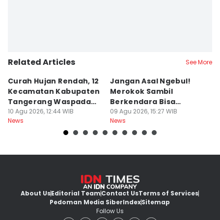
Related Articles
See More
Curah Hujan Rendah, 12
Jangan Asal Ngebul!
P
Kecamatan Kabupaten
Merokok Sambil
D
Tangerang Waspada
Berkendara Bisa
h
Kekeringan
10 Agu 2026, 12:44 WIB
Didenda Rp750 Ribu
09 Agu 2026, 15:27 WIB
09
News
News
Ne
About Us
Editorial Team
Contact Us
Terms of Services
Pedoman Media Siber
Index
Sitemap
Follow Us