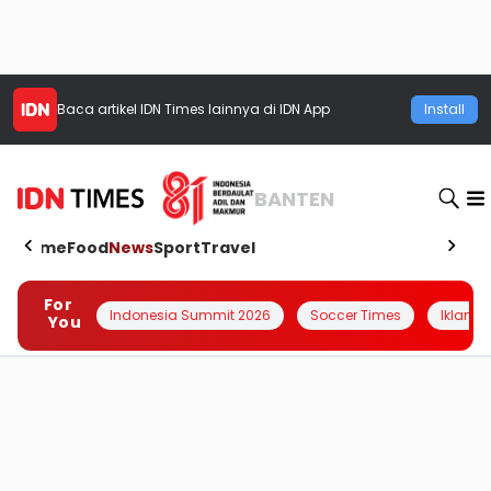
Baca artikel
IDN Times
lainnya di IDN App
Install
BANTEN
Home
Food
News
Sport
Travel
For
Indonesia Summit 2026
Soccer Times
Iklanin 
You