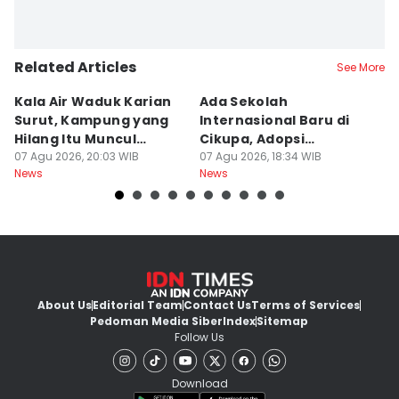
Related Articles
See More
Kala Air Waduk Karian
Ada Sekolah
D
Surut, Kampung yang
Internasional Baru di
T
Hilang Itu Muncul
Cikupa, Adopsi
J
Kembali
07 Agu 2026, 20:03 WIB
Kurikulum Singapura
07 Agu 2026, 18:34 WIB
R
07
News
News
Ne
About Us
Editorial Team
Contact Us
Terms of Services
Pedoman Media Siber
Index
Sitemap
Follow Us
Download