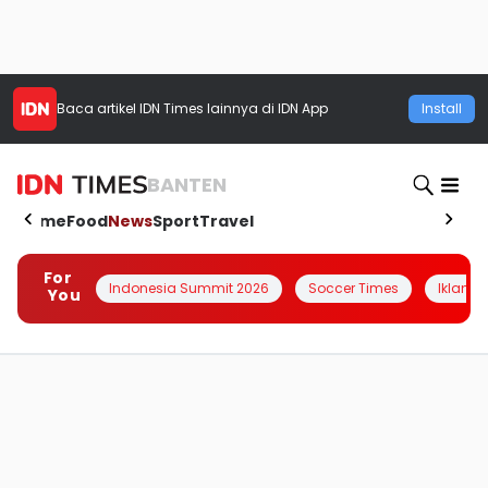
Baca artikel
IDN Times
lainnya di IDN App
Install
BANTEN
Home
Food
News
Sport
Travel
For
Indonesia Summit 2026
Soccer Times
Iklanin 
You