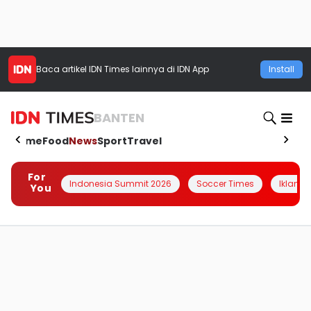
Baca artikel
IDN Times
lainnya di IDN App
Install
BANTEN
Home
Food
News
Sport
Travel
For
Indonesia Summit 2026
Soccer Times
Iklanin 
You