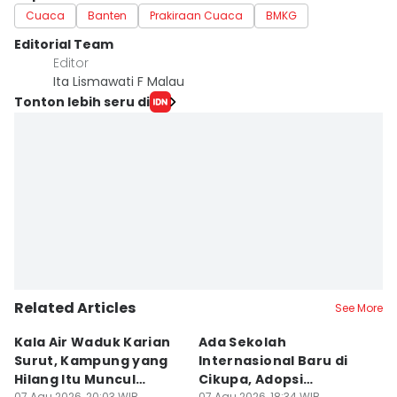
Cuaca
Banten
Prakiraan Cuaca
BMKG
Editorial Team
Editor
Ita Lismawati F Malau
Tonton lebih seru di
Related Articles
See More
Kala Air Waduk Karian
Ada Sekolah
D
Surut, Kampung yang
Internasional Baru di
T
Hilang Itu Muncul
Cikupa, Adopsi
J
07 Agu 2026, 20:03 WIB
07 Agu 2026, 18:34 WIB
07