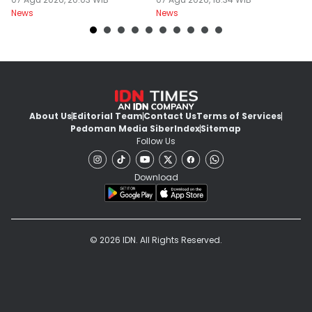
Kembali
Kurikulum Singapura
R
News
News
Ne
About Us
Editorial Team
Contact Us
Terms of Services
Pedoman Media Siber
Index
Sitemap
Follow Us
Download
© 2026 IDN. All Rights Reserved.