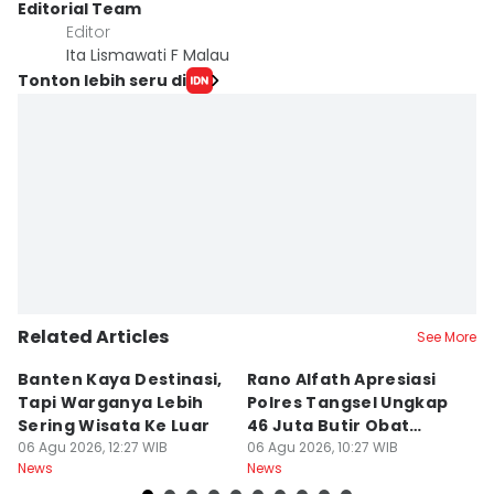
Editorial Team
Editor
Ita Lismawati F Malau
Tonton lebih seru di
Related Articles
See More
Banten Kaya Destinasi,
Rano Alfath Apresiasi
P
Tapi Warganya Lebih
Polres Tangsel Ungkap
T
Sering Wisata Ke Luar
46 Juta Butir Obat
A
06 Agu 2026, 12:27 WIB
Keras
06 Agu 2026, 10:27 WIB
D
06
News
News
Ne
B