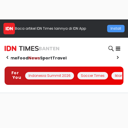
Baca artikel
IDN Times
lainnya di IDN App
Install
BANTEN
Home
Food
News
Sport
Travel
For
Indonesia Summit 2026
Soccer Times
Iklanin 
You