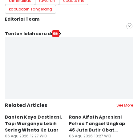
kriminalitas
tawuran
Update me
kabupaten Tangerang
Editorial Team
Editor
Tonton lebih seru di
Muhammad Iqbal
Editor
Ita Lismawati F Malau
Related Articles
See More
Banten Kaya Destinasi,
Rano Alfath Apresiasi
P
Tapi Warganya Lebih
Polres Tangsel Ungkap
T
Sering Wisata Ke Luar
46 Juta Butir Obat
A
06 Agu 2026, 12:27 WIB
Keras
06 Agu 2026, 10:27 WIB
D
06