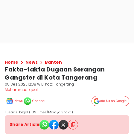
Home
News
Banten
Fakta-fakta Dugaan Serangan
Gangster di Kota Tangerang
08 Des 2021, 12:38 WIB
Kota Tangerang
Muhammad Iqbal
News
Channel
Add Us on Google
Ilustrasi begal (IDN Times/Mardya Shakti)
Share Article