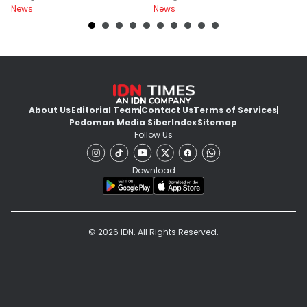
News
News
Ne
B
About Us
Editorial Team
Contact Us
Terms of Services
Pedoman Media Siber
Index
Sitemap
Follow Us
Download
© 2026 IDN. All Rights Reserved.