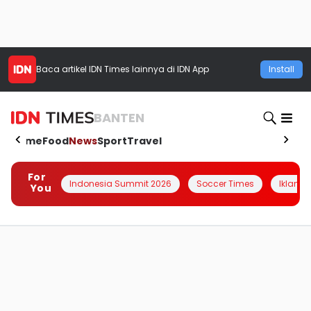
Baca artikel
IDN Times
lainnya di IDN App
Install
BANTEN
Home
Food
News
Sport
Travel
For
Indonesia Summit 2026
Soccer Times
Iklanin 
You