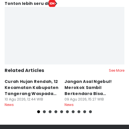
Tonton lebih seru di
Related Articles
See More
Curah Hujan Rendah, 12
Jangan Asal Ngebul!
P
Kecamatan Kabupaten
Merokok Sambil
D
Tangerang Waspada
Berkendara Bisa
h
Kekeringan
10 Agu 2026, 12:44 WIB
Didenda Rp750 Ribu
09 Agu 2026, 15:27 WIB
09
News
News
Ne