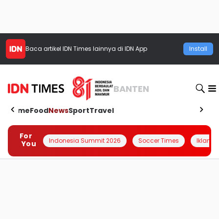
Baca artikel
IDN Times
lainnya di IDN App
Install
BANTEN
Home
Food
News
Sport
Travel
For
Indonesia Summit 2026
Soccer Times
Iklanin 
You