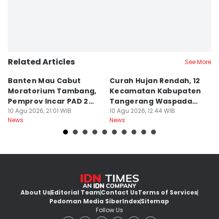
Related Articles
See More
Banten Mau Cabut
Curah Hujan Rendah, 12
J
Moratorium Tambang,
Kecamatan Kabupaten
M
Pemprov Incar PAD 2
Tangerang Waspada
B
Kali Lipat
10 Agu 2026, 21:01 WIB
Kekeringan
10 Agu 2026, 12:44 WIB
D
09
News
News
Ne
About Us
Editorial Team
Contact Us
Terms of Services
Pedoman Media Siber
Index
Sitemap
Follow Us