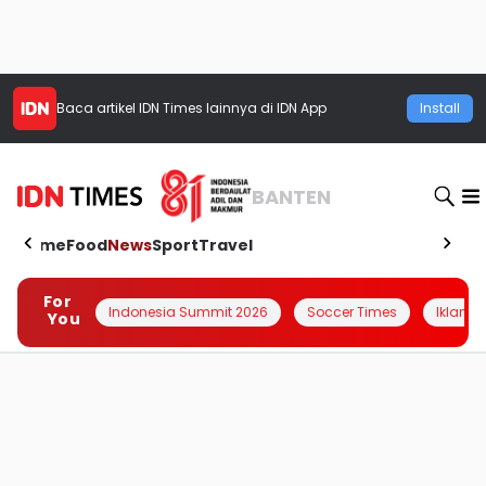
Baca artikel
IDN Times
lainnya di IDN App
Install
BANTEN
Home
Food
News
Sport
Travel
For
Indonesia Summit 2026
Soccer Times
Iklanin 
You