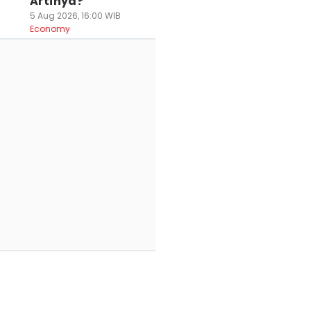
Artinya?
5 Aug 2026, 16:00 WIB
Economy
rakiraan Cuaca
Cuaca 5 Agustus
Prakiraan Cuaca
erang Raya-
2026, Pandeglang
Tangerang Raya 