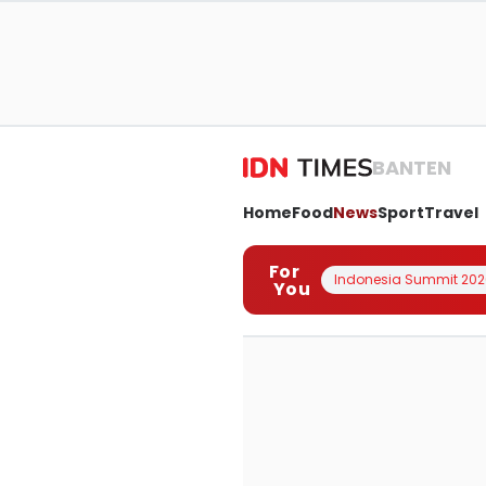
BANTEN
Home
Food
News
Sport
Travel
For
Indonesia Summit 202
You