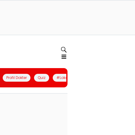
Profil Dokter
Quiz
#LokalBerdaya
Join Community