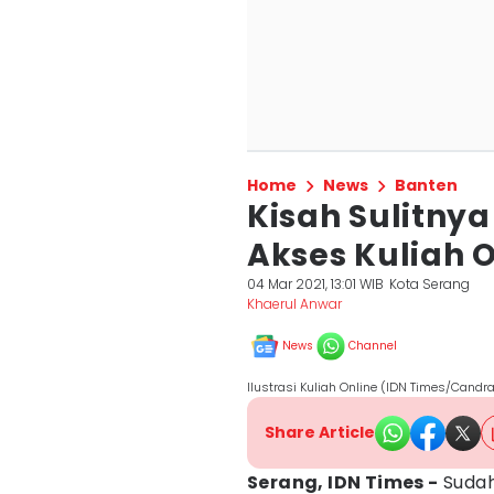
Home
News
Banten
Kisah Sulitny
Akses Kuliah O
04 Mar 2021, 13:01 WIB
Kota Serang
Khaerul Anwar
News
Channel
Ilustrasi Kuliah Online (IDN Times/Candr
Share Article
Serang, IDN Times -
Sudah