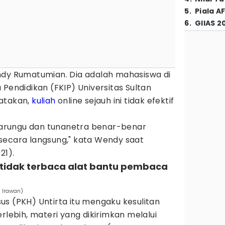
5
.
Piala A
6
.
GIIAS 2
ndy Rumatumian. Dia adalah mahasiswa di
 Pendidikan (FKIP) Universitas Sultan
gatakan,
kuliah
online sejauh ini tidak efektif
arungu dan tunanetra benar-benar
secara langsung," kata Wendy saat
21).
g tidak terbaca alat bantu pembaca
a Irawan)
s (PKH) Untirta itu mengaku kesulitan
rlebih, materi yang dikirimkan melalui