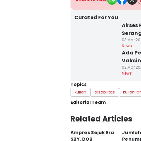
Curated For You
Akses 
Seran
03 Mar 202
News
Ada Pe
Vaksin
02 Mar 202
News
Topics
kuliah
disabilitas
kuliah ja
Editorial Team
Editor
Related Articles
Khaerul Anwar
Ampres Sejak Era
Jumlah
Editor
SBY, DOB
Penum