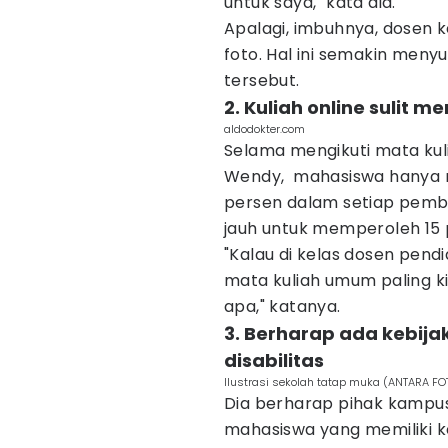
untuk saya," kata dia.
Apalagi, imbuhnya, dosen 
foto. Hal ini semakin meny
tersebut.
2. Kuliah online suli
aldodokter.com
Selama mengikuti mata kul
Wendy, mahasiswa hanya
persen dalam setiap pembe
jauh untuk memperoleh 15 
"Kalau di kelas dosen pen
mata kuliah umum paling k
apa," katanya.
3. Berharap ada kebij
disabilitas
Ilustrasi sekolah tatap muka (ANTARA FOT
Dia berharap pihak kampu
mahasiswa yang memiliki 