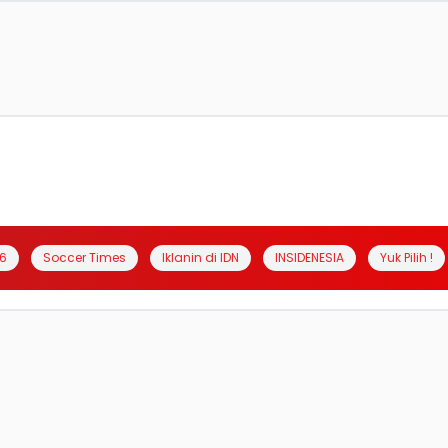
6
Soccer Times
Iklanin di IDN
INSIDENESIA
Yuk Pilih !