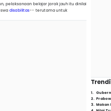
, pelaksanaan belajar jarak jauh itu dinilai
iswa
disabilitas
-- terutama untuk
Trendi
1
.
Gubern
2
.
Prabow
3
.
Makan B
4
.
Nilai T