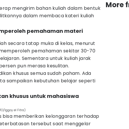
More 
kerap mengirim bahan kuliah dalam bentuk
ulitkannya dalam membaca kateri kuliah
t memperoleh pemahaman materi
iah secara tatap muka di kelas, menurut
 memperoleh pemahaman sekitar 30-70
lajaran. Sementara untuk kuliah jarak
persen pun merasa kesulitan.
didikan khusus semua sudah paham. Ada
ita sampaikan kebutuhan belajar seperti
akan khusus untuk mahasiswa
O/Iggoy el Fitra)
s bisa memberikan kelonggaran terhadap
keterbatasan tersebut saat menggelar