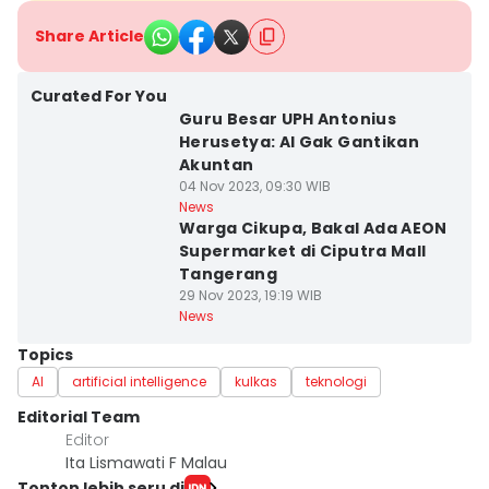
Share Article
Curated For You
Guru Besar UPH Antonius
Herusetya: AI Gak Gantikan
Akuntan
04 Nov 2023, 09:30 WIB
News
Warga Cikupa, Bakal Ada AEON
Supermarket di Ciputra Mall
Tangerang
29 Nov 2023, 19:19 WIB
News
Topics
AI
artificial intelligence
kulkas
teknologi
Editorial Team
Editor
Ita Lismawati F Malau
Tonton lebih seru di