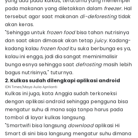
yang ada pada kulkas, terutama yang menempel
pada makanan yang diletakkan dalam
freezer.
Hal
tersebut agar saat makanan
di-deforesting
tidak
akan keras.
"Sehingga untuk
frozen food
bisa tahan nutrisinya
dan saat akan dimasak akan tetap
juicy.
Kadang-
kadang kalau
frozen food
itu suka berbunga es ya,
kalau ini engga, jadi dia sangat meminimalisir
bunga esnya sehingga saat
defrosting
masih lebih
bagus nutrisinya," tuturnya.
2. Kulkas sudah dilengkapi aplikasi android
IDN Times/Maya Aulia Aprilianti
Kulkas ini juga, kata Anggia sudah terkoneksi
dengan aplikasi android sehingga pengguna bisa
mengatur suhu di mana saja tanpa harus pada
tombol di layar kulkas langsung.
"Smartwifi bisa langsung
download
aplikasi Hi
Smart di sini bisa langsung mengatur suhu dimana