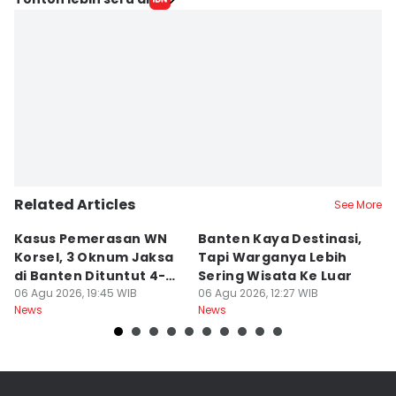
Related Articles
See More
Kasus Pemerasan WN
Banten Kaya Destinasi,
R
Korsel, 3 Oknum Jaksa
Tapi Warganya Lebih
P
di Banten Dituntut 4-5
Sering Wisata Ke Luar
4
Tahun
06 Agu 2026, 19:45 WIB
06 Agu 2026, 12:27 WIB
K
06
News
News
Ne