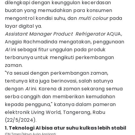
dilengkapi dengan keunggulan kecerdasan
buatan yang memudahkan para konsumen
mengontrol kondisi suhu, dan
multi colour
pada
layar digital ya.
Assistant Manager Product
Refrigerator
AQUA,
Anggia Rachmadinda mengatakan, penggunaan
AI
ini sebagai fitur unggulan pada produk
terbarunya untuk mengikuti perkembangan
zaman.
"Ya sesuai dengan perkembangan zaman,
tentunya kita juga berinovasi, salah satunya
dengan
AI
ini. Karena di zaman sekarang semua
serba canggih dan memberikan kemudahan
kepada pengguna," katanya dalam pameran
elektronik Living World, Tangerang, Rabu
(22/5/2024).
1. Teknologi AI bisa atur suhu kulkas lebih stabil
IDN Times/Maya Aulia Aprilianti