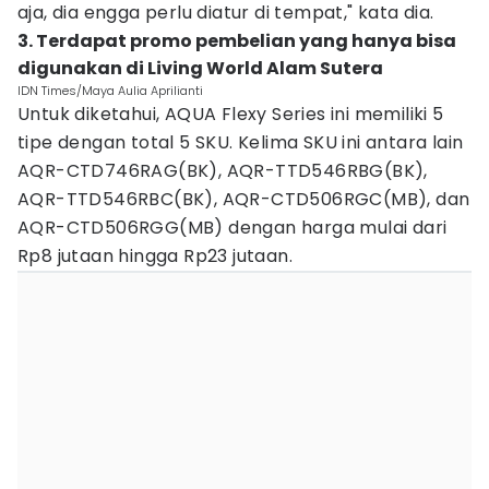
aja, dia engga perlu diatur di tempat," kata dia.
3. Terdapat promo pembelian yang hanya bisa
digunakan di Living World Alam Sutera
IDN Times/Maya Aulia Aprilianti
Untuk diketahui, AQUA Flexy Series ini memiliki 5
tipe dengan total 5 SKU. Kelima SKU ini antara lain
AQR-CTD746RAG(BK), AQR-TTD546RBG(BK),
AQR-TTD546RBC(BK), AQR-CTD506RGC(MB), dan
AQR-CTD506RGG(MB) dengan harga mulai dari
Rp8 jutaan hingga Rp23 jutaan.