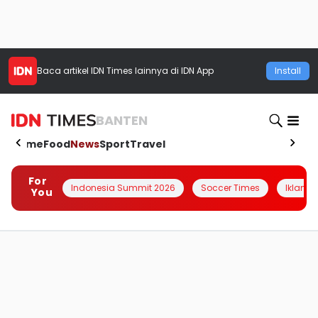
Baca artikel
IDN Times
lainnya di IDN App
Install
BANTEN
Home
Food
News
Sport
Travel
For
Indonesia Summit 2026
Soccer Times
Iklanin 
You