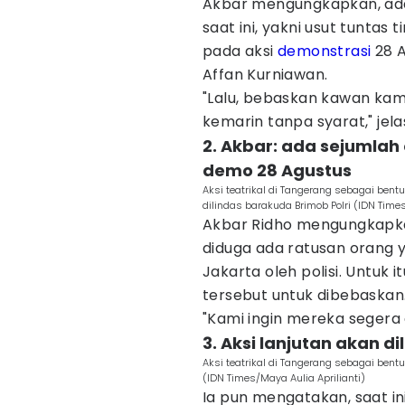
Akbar mengungkapkan, ada
saat ini, yakni usut tuntas 
pada aksi
demonstrasi
28 A
Affan Kurniawan.
"Lalu, bebaskan kawan kam
kemarin tanpa syarat," jela
2. Akbar: ada sejumla
demo 28 Agustus
Aksi teatrikal di Tangerang sebagai bent
dilindas barakuda Brimob Polri (IDN Times
Akbar Ridho mengungkapkan
diduga ada ratusan orang y
Jakarta oleh polisi. Untuk i
tersebut untuk dibebaskan
"Kami ingin mereka segera 
3. Aksi lanjutan akan d
Aksi teatrikal di Tangerang sebagai bent
(IDN Times/Maya Aulia Aprilianti)
Ia pun mengatakan, saat i