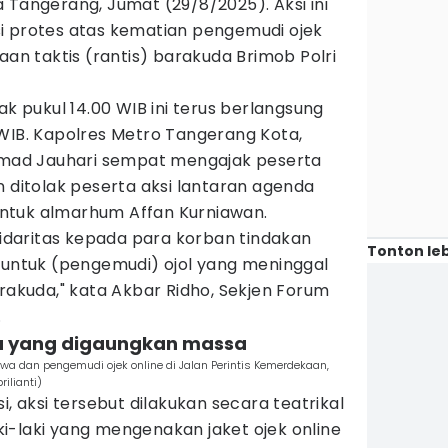
 Tangerang, Jumat (29/8/2025). Aksi ini
i protes atas kematian pengemudi ojek
aan taktis (rantis) barakuda Brimob Polri
ak pukul 14.00 WIB ini terus berlangsung
 WIB. Kapolres Metro Tangerang Kota,
ad Jauhari sempat mengajak peserta
n ditolak peserta aksi lantaran agenda
n untuk almarhum Affan Kurniawan.
olidaritas kepada para korban tindakan
Tonton leb
a untuk (pengemudi) ojol yang meninggal
arakuda," kata Akbar Ridho, Sekjen Forum
.
ma yang digaungkan massa
swa dan pengemudi ojek online di Jalan Perintis Kemerdekaan,
ilianti)
si, aksi tersebut dilakukan secara teatrikal
i-laki yang mengenakan jaket ojek online