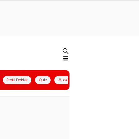
Profil Dokter
Quiz
#LokalBerdaya
Join Community