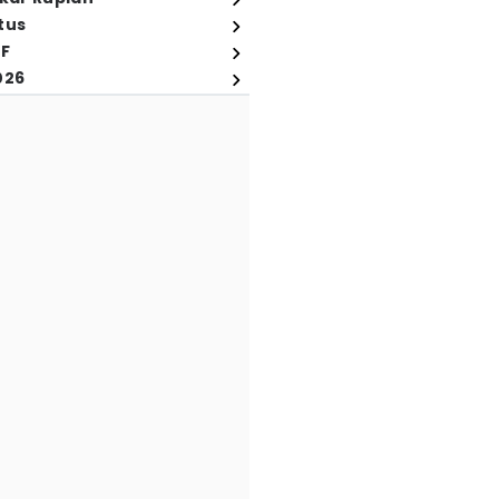
tus
FF
026