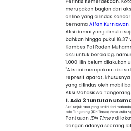
Perintis Kemerdekaan, Kota
merupakan bagian dari aks
online yang dilindas kendar
bernama
Affan Kurniawan
.
Aksi damai yang dimulai sej
bahkan hingga pukul 18.37
Kombes Pol Raden Muhamm
aksi untuk berdialog, namu
1.000 lilin belum dilakuka
"Aksi ini merupakan aksi s
represif aparat, khususny
yang dilindas oleh mobil b
Aksi Mahasiswa Tangerang
1. Ada 3 tuntutan uta
Aksi unjuk rasa yang terdiri dari mahasi
Kota Tangerang (IDN Times/Maya Aulia Apr
Pantauan
IDN Times
di loka
dengan adanya seorang lak