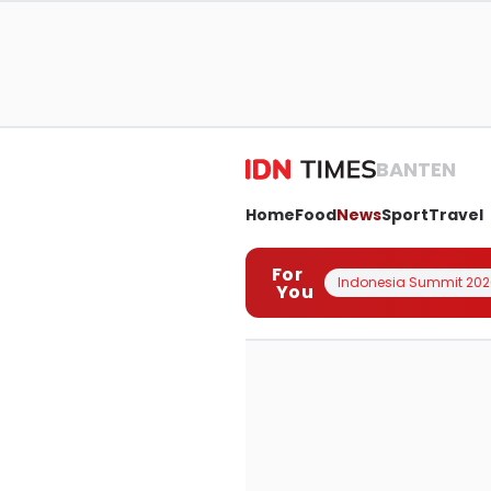
BANTEN
Home
Food
News
Sport
Travel
For
Indonesia Summit 202
You