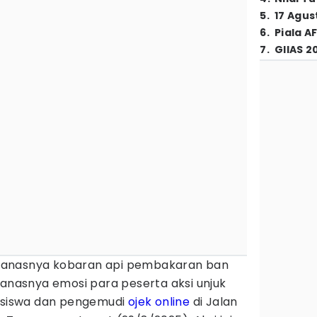
5
.
17 Agus
6
.
Piala A
7
.
GIIAS 2
anasnya kobaran api pembakaran ban
asnya emosi para peserta aksi unjuk
hasiswa dan pengemudi
ojek online
di Jalan