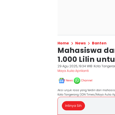
Home
News
Banten
Mahasiswa dan
1.000 Lilin un
29 Agu 2025, 19:34 WIB
Kota Tangera
Maya Aulia Aprilianti
News
Channel
Aksi unjuk rasa yang terdiri dari mahasi
Kota Tangerang (IDN Times/Maya Aulia Apr
Intinya Sih