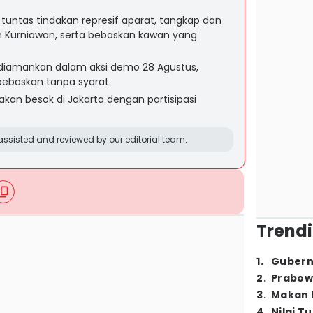
tuntas tindakan represif aparat, tangkap dan
an Kurniawan, serta bebaskan kawan yang
diamankan dalam aksi demo 28 Agustus,
bebaskan tanpa syarat.
nakan besok di Jakarta dengan partisipasi
ssisted and reviewed by our editorial team.
Trendi
1
.
Gubern
2
.
Prabow
3
.
Makan B
4
.
Nilai T