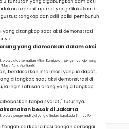
 3 tuntutan yang digabungkan dam aksi
tindakan represif aparat yang dilakukan di
gustus; tangkap dan adili polisi pembunuh
i yang ditangkap saat aksi demonstrasi
snya.
h orang yang diamankan dalam aksi
uk protes atas kematian Affan Kurniawan, pengemudi ojol yang
/Maya Aulia Aprilianti)
, berdasarkan informasi yang ia dapat,
ang ditangkap saat aksi demonstrasi di
tu, ia ingin ratusan orang yang ditangkap
.
dibebaskan tanpa syarat," tuturnya.
ilaksanakan besok di Jakarta
uk protes pengemudi ojol yang dilindas barakuda Brimob Polri
ni tengah berkoordinasi dengan berbagai