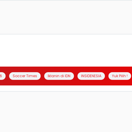
6
Soccer Times
Iklanin di IDN
INSIDENESIA
Yuk Pilih !