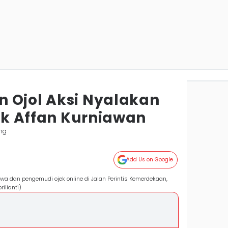
 Ojol Aksi Nyalakan
tuk Affan Kurniawan
ng
Add Us on Google
swa dan pengemudi ojek online di Jalan Perintis Kemerdekaan,
ilianti)