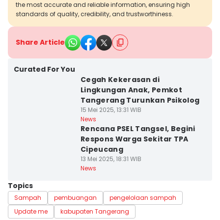
the most accurate and reliable information, ensuring high
standards of quality, credibility, and trustworthiness.
Share Article
Curated For You
Cegah Kekerasan di
Lingkungan Anak, Pemkot
Tangerang Turunkan Psikolog
15 Mei 2025, 13:31 WIB
News
Rencana PSEL Tangsel, Begini
Respons Warga Sekitar TPA
Cipeucang
13 Mei 2025, 18:31 WIB
News
Topics
Sampah
pembuangan
pengelolaan sampah
Update me
kabupaten Tangerang