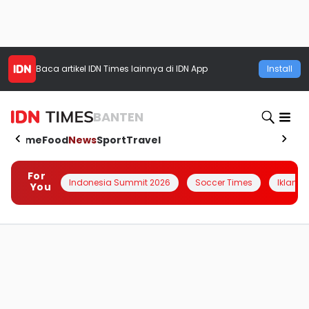
Baca artikel
IDN Times
lainnya di IDN App
Install
BANTEN
Home
Food
News
Sport
Travel
For
Indonesia Summit 2026
Soccer Times
Iklanin 
You