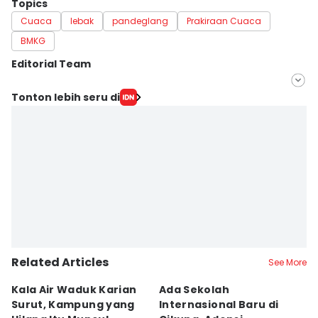
Topics
Cuaca
lebak
pandeglang
Prakiraan Cuaca
BMKG
Editorial Team
Editor
Tonton lebih seru di
Hafidz Trijatnika
Editor
Yogi Pasha
Related Articles
See More
Kala Air Waduk Karian
Ada Sekolah
D
Surut, Kampung yang
Internasional Baru di
T