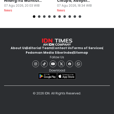
Hilang Itu Muncul
Cikupa, Adopsi
J
Kembali
07 Agu 2026, 20:03 WIB
Kurikulum Singapura
07 Agu 2026, 18:34 WIB
R
07
News
News
Ne
About Us
Editorial Team
Contact Us
Terms of Services
Pedoman Media Siber
Index
Sitemap
Follow Us
Download
© 2026 IDN. All Rights Reserved.