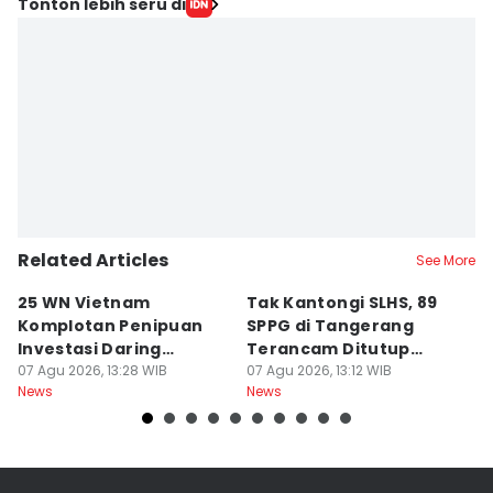
Tonton lebih seru di
Related Articles
See More
25 WN Vietnam
Tak Kantongi SLHS, 89
P
Komplotan Penipuan
SPPG di Tangerang
T
Investasi Daring
Terancam Ditutup
8
Dideportasi
07 Agu 2026, 13:28 WIB
Permanen
07 Agu 2026, 13:12 WIB
Ai
07
News
News
Ne