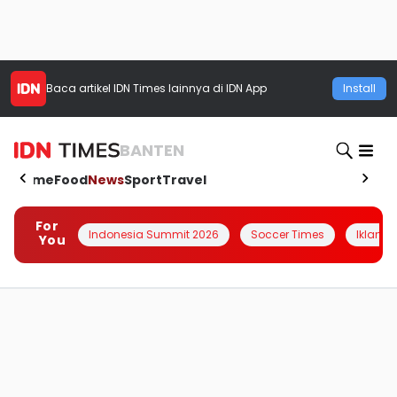
Baca artikel
IDN Times
lainnya di IDN App
Install
BANTEN
Home
Food
News
Sport
Travel
For
Indonesia Summit 2026
Soccer Times
Iklanin 
You