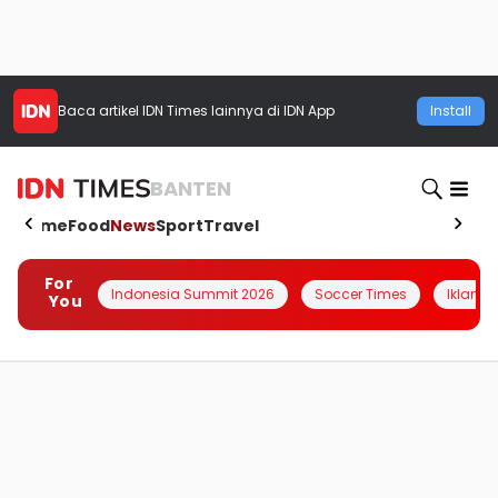
Baca artikel
IDN Times
lainnya di IDN App
Install
BANTEN
Home
Food
News
Sport
Travel
For
Indonesia Summit 2026
Soccer Times
Iklanin 
You