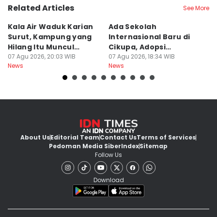
Related Articles
See More
Kala Air Waduk Karian
Ada Sekolah
D
Surut, Kampung yang
Internasional Baru di
T
Hilang Itu Muncul
Cikupa, Adopsi
J
Kembali
07 Agu 2026, 20:03 WIB
Kurikulum Singapura
07 Agu 2026, 18:34 WIB
R
07
News
News
Ne
About Us
Editorial Team
Contact Us
Terms of Services
Pedoman Media Siber
Index
Sitemap
Follow Us
Download