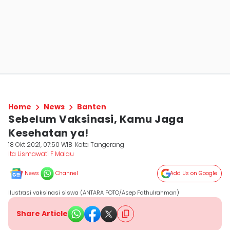
Home
News
Banten
Sebelum Vaksinasi, Kamu Jaga
Kesehatan ya!
18 Okt 2021, 07:50 WIB
Kota Tangerang
Ita Lismawati F Malau
News
Channel
Add Us on Google
Ilustrasi vaksinasi siswa (ANTARA FOTO/Asep Fathulrahman)
Share Article