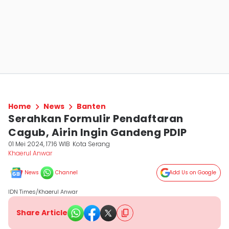
Home
News
Banten
Serahkan Formulir Pendaftaran
Cagub, Airin Ingin Gandeng PDIP
01 Mei 2024, 17:16 WIB
Kota Serang
Khaerul Anwar
News
Channel
Add Us on Google
IDN Times/Khaerul Anwar
Share Article