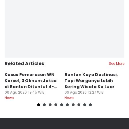
Khaerul Anwar
Editor
Ita Lismawati F Malau
Related Articles
See More
Kasus Pemerasan WN
Banten Kaya Destinasi,
R
Korsel, 3 Oknum Jaksa
Tapi Warganya Lebih
P
di Banten Dituntut 4-5
Sering Wisata Ke Luar
4
Tahun
06 Agu 2026, 19:45 WIB
06 Agu 2026, 12:27 WIB
K
06
News
News
Ne