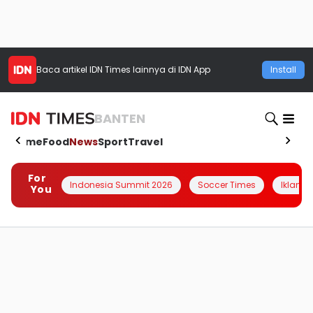
Baca artikel
IDN Times
lainnya di IDN App
Install
BANTEN
Home
Food
News
Sport
Travel
For
Indonesia Summit 2026
Soccer Times
Iklanin 
You