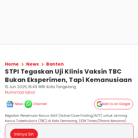
Home
News
Banten
STPI Tegaskan Uji Klinis Vaksin TBC
Bukan Eksperimen, Tapi Kemanusiaan
15 Jun 2025, 16:49 WIB
Kota Tangerang
Muhamad Iqbal
News
Channel
Add Us on Google
Kegiatan Penemuan Kasus Aktif (Active Case Finding/ACF) untuk skrining
kasus Tuberkulosis (TBC) di Kota Semarang. (IDN Times/Dhana Kencana)
Intinya Sih