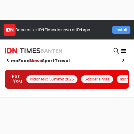
Baca artikel
IDN Times
lainnya di IDN App
Install
BANTEN
Home
Food
News
Sport
Travel
For
Indonesia Summit 2026
Soccer Times
Iklanin 
You