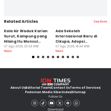
Related Articles
See More
Kala Air Waduk Karian
Ada Sekolah
D
Surut, Kampung yang
Internasional Baru di
T
Hilang Itu Muncul
Cikupa, Adopsi
J
Kembali
07 Agu 2026, 20:03 WIB
Kurikulum Singapura
07 Agu 2026, 18:34 WIB
R
07
News
News
Ne
About Us
Editorial Team
Contact Us
Terms of Services
Pedoman Media Siber
Index
Sitemap
Follow Us
Download