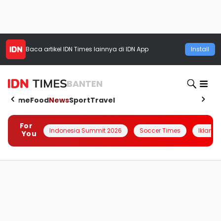
Baca artikel
IDN Times
lainnya di IDN App
Install
BANTEN
Home
Food
News
Sport
Travel
For
Indonesia Summit 2026
Soccer Times
Iklanin 
You