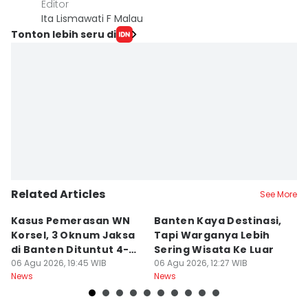
Editor
Ita Lismawati F Malau
Tonton lebih seru di
Related Articles
See More
Kasus Pemerasan WN
Banten Kaya Destinasi,
R
Korsel, 3 Oknum Jaksa
Tapi Warganya Lebih
P
di Banten Dituntut 4-5
Sering Wisata Ke Luar
4
Tahun
06 Agu 2026, 19:45 WIB
06 Agu 2026, 12:27 WIB
K
06
News
News
Ne