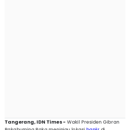
Tangerang, IDN Times -
Wakil Presiden Gibran
Rakabuming Raka meninjau lokasi
banjir
di