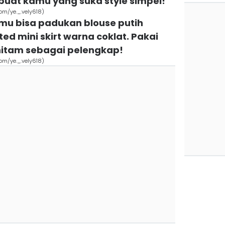
 buat kamu yang suka style simpel!
com/ye._.vely618)
mu bisa padukan blouse putih
ed mini skirt warna coklat. Pakai
itam sebagai pelengkap!
com/ye._.vely618)