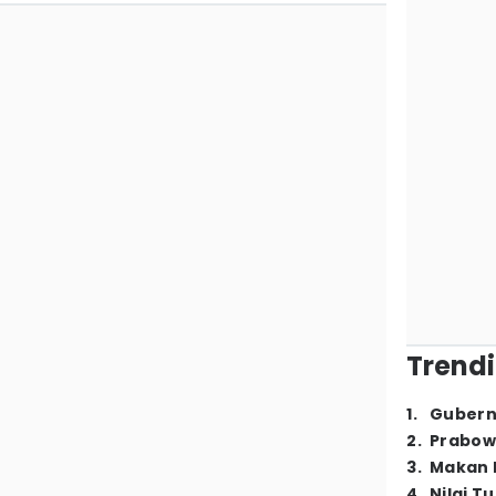
Trendi
1
.
Gubern
2
.
Prabow
3
.
Makan B
4
.
Nilai T