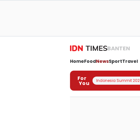
BANTEN
Home
Food
News
Sport
Travel
For
Indonesia Summit 202
You