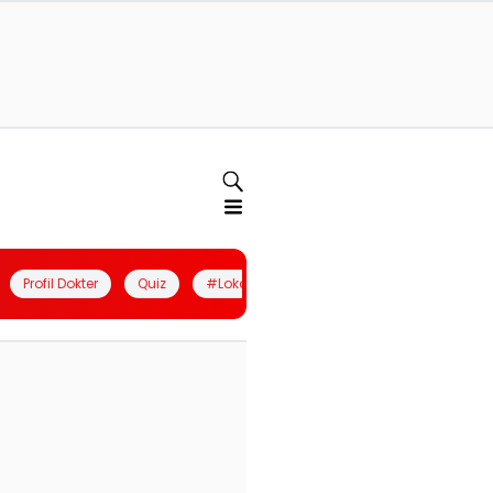
Profil Dokter
Quiz
#LokalBerdaya
Join Community