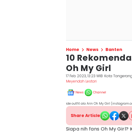
Home
News
Banten
10 Rekomendas
Oh My Girl
17 Feb 2023, 13:23 WIB
Kota Tangerang
Meyendah Lestari
News
Channel
ide outfit ala Arin Oh My Girl (instagram.
Share Article
Siapa nih fans Oh My Girl? 