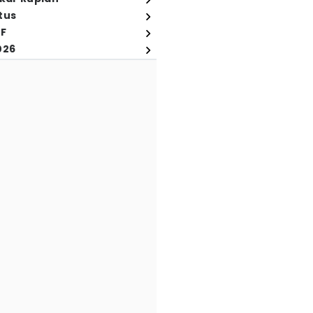
tus
FF
026