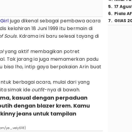
5
.
17 Agus
6
.
Piala A
Girl
juga dikenal sebagai pembawa acara
7
.
GIIAS 2
is kelahiran 18 Juni 1999 itu bermain di
f Souls.
Kdrama ini baru selesai tayang di
ol
yang aktif membagikan potret
ial. Tak jarang ia juga memamerkan padu
 bisa lho, intip gaya berpakaian Arin buat
untuk berbagai acara, mulai dari yang
ita simak ide
outfit
-nya di bawah.
tama, kasual dengan perpaduan
 putih dengan blazer krem. Kamu
kinny jeans untuk tampilan
com/ye._.vely618)