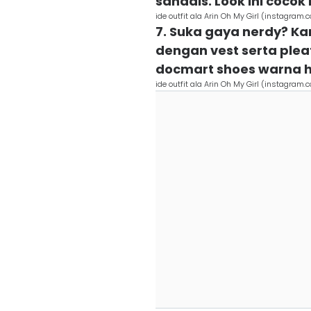
sandals. Look ini cocok
ide outfit ala Arin Oh My Girl (instagram.
7. Suka gaya nerdy? Ka
dengan vest serta pleat
docmart shoes warna h
ide outfit ala Arin Oh My Girl (instagram.