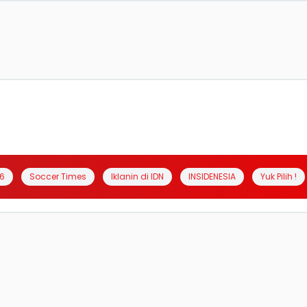
6
Soccer Times
Iklanin di IDN
INSIDENESIA
Yuk Pilih !