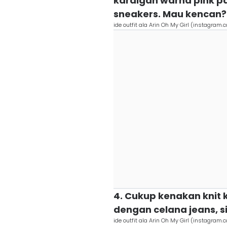
kardigan warna pink p
sneakers. Mau kencan? 
ide outfit ala Arin Oh My Girl (instagram.
4. Cukup kenakan knit 
dengan celana jeans, si
ide outfit ala Arin Oh My Girl (instagram.