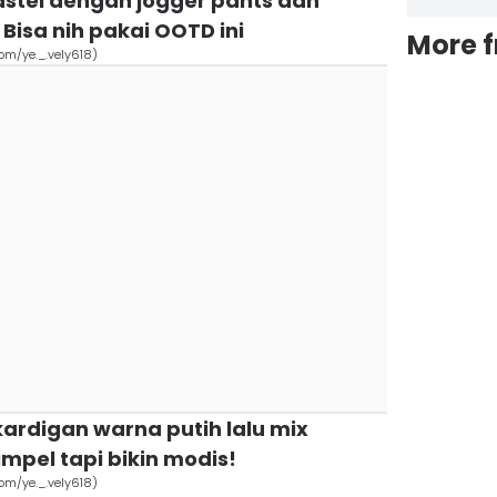
astel dengan jogger pants dan
Bisa nih pakai OOTD ini
More 
com/ye._.vely618)
kardigan warna putih lalu mix
mpel tapi bikin modis!
com/ye._.vely618)