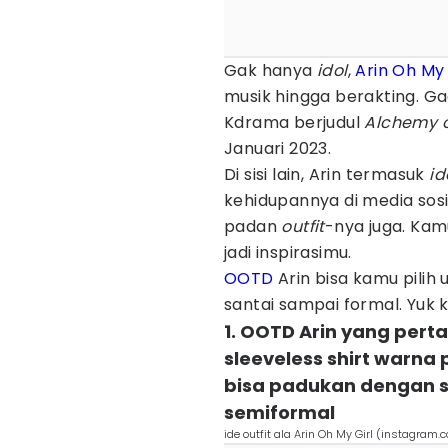
Gak hanya
idol
,
Arin Oh My 
musik hingga berakting. Gad
Kdrama berjudul
Alchemy o
Januari 2023.
Di sisi lain, Arin termasuk
id
kehidupannya di media sos
padan
outfit
-nya juga. Kamu
jadi inspirasimu.
OOTD
Arin bisa kamu pilih 
santai sampai formal. Yuk k
1. OOTD Arin yang per
sleeveless shirt warna
bisa padukan dengan s
semiformal
ide outfit ala Arin Oh My Girl (instagram.