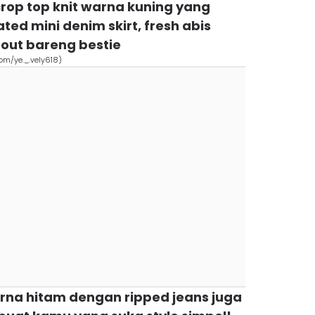
crop top knit warna kuning yang
ed mini denim skirt, fresh abis
out bareng bestie
com/ye._.vely618)
rna hitam dengan ripped jeans juga