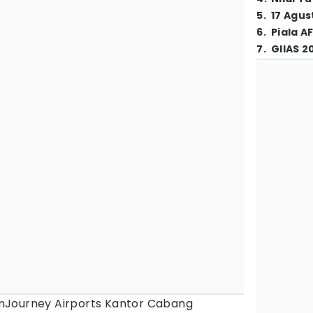
5
.
17 Agus
6
.
Piala A
7
.
GIIAS 2
InJourney Airports Kantor Cabang