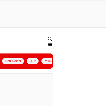
Profil Dokter
Quiz
#LokalBerdaya
Join Community