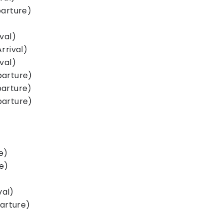
parture)
val)
rrival)
val)
parture)
parture)
parture)
e)
e)
val)
parture)