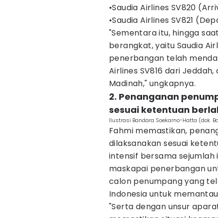
•Saudia Airlines SV820 (Arri
•Saudia Airlines SV821 (Dep
"Sementara itu, hingga saa
berangkat, yaitu Saudia Ai
penerbangan telah mendarat
Airlines SV816 dari Jeddah
Madinah," ungkapnya.
2. Penanganan penum
sesuai ketentuan berla
Ilustrasi Bandara Soekarno-Hatta (dok. B
Fahmi memastikan, pena
dilaksanakan sesuai ketent
intensif bersama sejumlah 
maskapai penerbangan un
calon penumpang yang tel
Indonesia untuk memantau 
"Serta dengan unsur apar