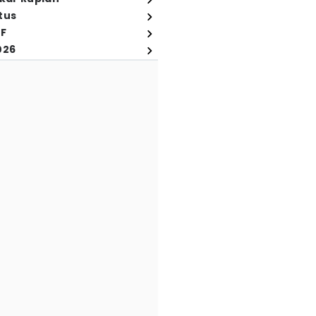
tus
FF
026