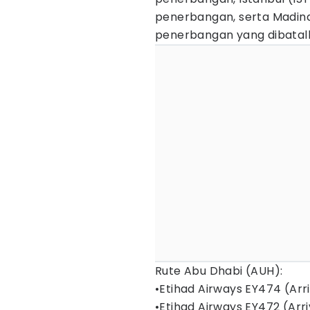
penerbangan, serta Madin
penerbangan yang dibatalk
Rute Abu Dhabi (AUH):
•Etihad Airways EY474 (Arri
•Etihad Airways EY472 (Arri