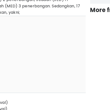
ah (MED) 3 penerbangan. Sedangkan, 17
More 
an, yakni;
val)
val)