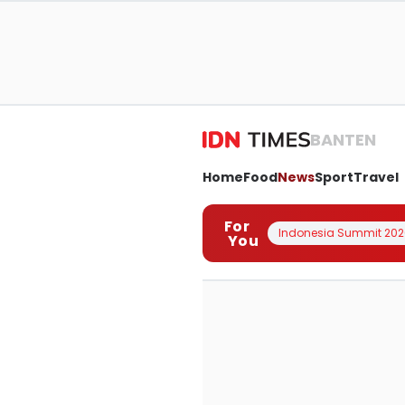
BANTEN
Home
Food
News
Sport
Travel
For
Indonesia Summit 202
You