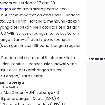
ncatat, terdapat 17 dari 39
engah
yang dibatalkan pada Minggu
Deputy Communication and Legal
Bandara
tta, Aziz Fahmi Harahap, mengungkapkan
yang diterbitkan oleh otoritas terkait dan
.00 WIB, 39 penerbangan tersebut terdiri
angan (arrival) dan 19 penerbangan
, dengan rincian 38 penerbangan reguler
 Bandara Internasional Soekarno-Hatta
Tonton leb
b, dan kondusif. Penyesuaian jadwal yang
anjut atas perkembangan situasi
r Tengah," kata Fahmi.
dan rutenya
andara Soetta)
uti Abu Dhabi (AUH) sebanyak 3
8 penerbangan, Dubai (DXB) 4
T) 2 penerbangan, Jeddah (JED) 17