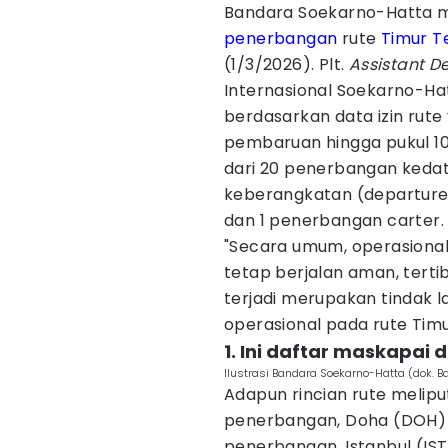
Bandara Soekarno-Hatta me
penerbangan
rute
Timur T
(1/3/2026). Plt.
Assistant 
Internasional Soekarno-Ha
berdasarkan data izin rute 
pembaruan hingga pukul 10
dari 20 penerbangan kedat
keberangkatan (departure)
dan 1 penerbangan carter.
"Secara umum, operasional
tetap berjalan aman, terti
terjadi merupakan tindak l
operasional pada rute Timu
1. Ini daftar maskapai 
Ilustrasi Bandara Soekarno-Hatta (dok. B
Adapun rincian rute melip
penerbangan, Doha (DOH) 
penerbangan, Istanbul (IS