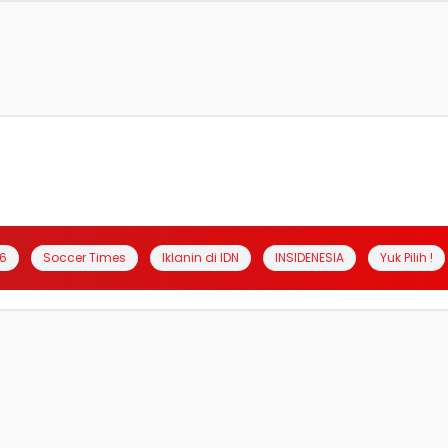
6
Soccer Times
Iklanin di IDN
INSIDENESIA
Yuk Pilih !