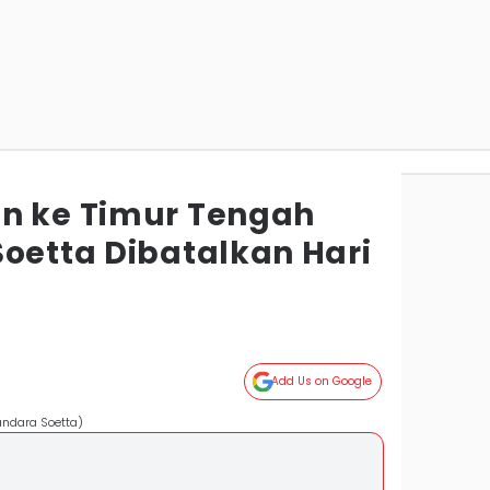
n ke Timur Tengah
Soetta Dibatalkan Hari
Add Us on Google
andara Soetta)