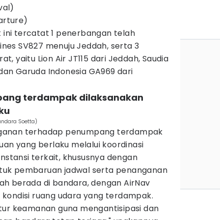
val)
arture)
t ini tercatat 1 penerbangan telah
rlines SV827 menuju Jeddah, serta 3
, yaitu Lion Air JT115 dari Jeddah, Saudia
, dan Garuda Indonesia GA969 dari
pang terdampak dilaksanakan
ku
andara Soetta)
nganan terhadap penumpang terdampak
uan yang berlaku melalui koordinasi
instansi terkait, khususnya dengan
tuk pembaruan jadwal serta penanganan
ah berada di bandara, dengan AirNav
kondisi ruang udara yang terdampak.
atur keamanan guna mengantisipasi dan