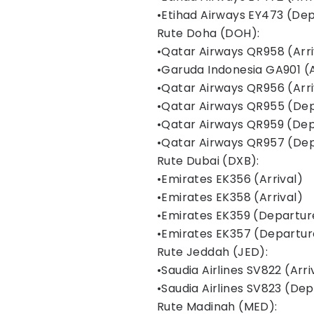
•Etihad Airways EY473 (De
Rute Doha (DOH):
•Qatar Airways QR958 (Arri
•Garuda Indonesia GA901 (A
•Qatar Airways QR956 (Arri
•Qatar Airways QR955 (De
•Qatar Airways QR959 (De
•Qatar Airways QR957 (De
Rute Dubai (DXB):
•Emirates EK356 (Arrival)
•Emirates EK358 (Arrival)
•Emirates EK359 (Departur
•Emirates EK357 (Departur
Rute Jeddah (JED):
•Saudia Airlines SV822 (Arri
•Saudia Airlines SV823 (De
Rute Madinah (MED):