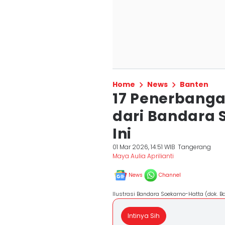
Home
News
Banten
17 Penerbanga
dari Bandara 
Ini
01 Mar 2026, 14:51 WIB
Tangerang
Maya Aulia Aprilianti
News
Channel
Ilustrasi Bandara Soekarno-Hatta (dok. B
Intinya Sih