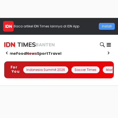
Baca artikel
IDN Times
lainnya di IDN App
Install
BANTEN
Home
Food
News
Sport
Travel
For
Indonesia Summit 2026
Soccer Times
Iklanin 
You