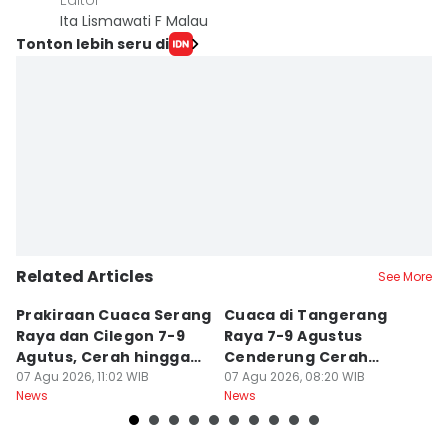
Editor
Ita Lismawati F Malau
Tonton lebih seru di
Related Articles
See More
Prakiraan Cuaca Serang
Cuaca di Tangerang
Pr
Raya dan Cilegon 7-9
Raya 7-9 Agustus
P
Agutus, Cerah hingga
Cenderung Cerah
A
Berawan
07 Agu 2026, 11:02 WIB
hingga Berawan
07 Agu 2026, 08:20 WIB
B
07
News
News
Ne