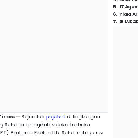
5
.
17 Agus
6
.
Piala A
7
.
GIIAS 2
 Times
— Sejumlah
pejabat
di lingkungan
 Selatan mengikuti seleksi terbuka
T) Pratama Eselon II.b. Salah satu posisi