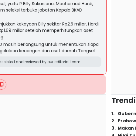
l, yaitu R Billy Sukarsana, Mochamad Hardi,
am seleksi terbuka jabatan Kepala BKAD
kkan kekayaan Billy sekitar Rp2,5 miliar, Hardi
h Rp1,69 miliar setelah memperhitungkan aset
g.
KAD masih berlangsung untuk menentukan siapa
elolaan keuangan dan aset daerah Tangsel.
ssisted and reviewed by our editorial team.
Trendi
1
.
Gubern
2
.
Prabow
3
.
Makan B
4
.
Nilai T