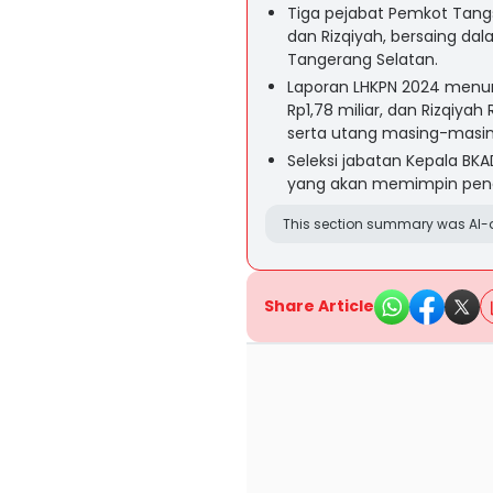
Tiga pejabat Pemkot Tangse
dan Rizqiyah, bersaing dal
Tangerang Selatan.
Laporan LHKPN 2024 menunju
Rp1,78 miliar, dan Rizqiya
serta utang masing-masin
Seleksi jabatan Kepala B
yang akan memimpin peng
This section summary was AI-a
Share Article