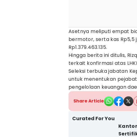
Asetnya meliputi empat bi
bermotor, serta kas Rp5,5 j
Rp1.379.463.135.
Hingga berita ini ditulis,
terkait konfirmasi atas LHK
Seleksi terbuka jabatan K
untuk menentukan pejabat 
pengelolaan keuangan dae
Share Article
Curated For You
Kantor
Sertif