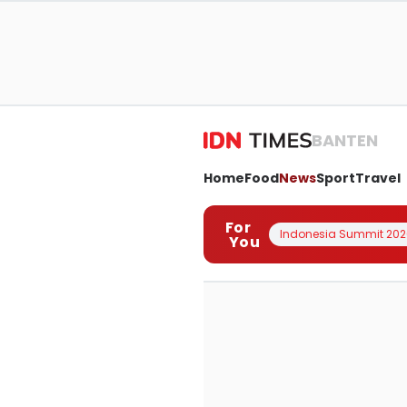
BANTEN
Home
Food
News
Sport
Travel
For
Indonesia Summit 202
You