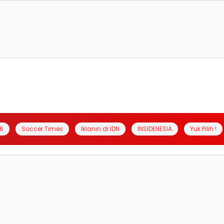
6
Soccer Times
Iklanin di IDN
INSIDENESIA
Yuk Pilih !