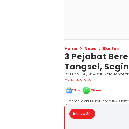
Home
News
Banten
3 Pejabat Ber
Tangsel, Segi
26 Feb 2026, 18:59 WIB
Kota Tangera
Muhamad Iqbal
News
Channel
3 Pejabat Berebut Kursi Kepala BKAD Tan
Intinya Sih