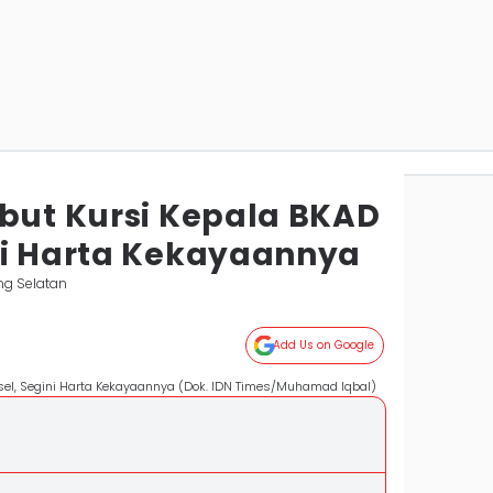
ebut Kursi Kepala BKAD
ni Harta Kekayaannya
ng Selatan
Add Us on Google
gsel, Segini Harta Kekayaannya (Dok. IDN Times/Muhamad Iqbal)