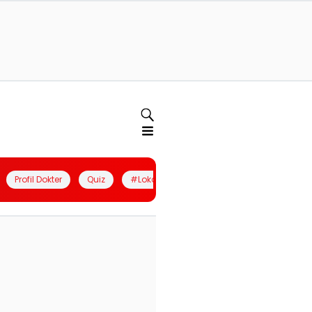
Profil Dokter
Quiz
#LokalBerdaya
Join Community