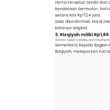
Harta tersebut terdiri dar
kendaraan bermotor, harta 
setara kas Rp72,4 juta.
Saat dikonfirmasi, Hardi m
katanya singkat.
3. Rizqiyah miliki Rp1,69
ilustrasi rupiah (vecteezy.com/Onyengra
Sementara Kepala Bagian K
Rizqiyah, melaporkan hart