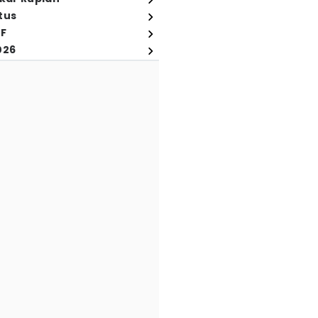
tus
FF
026