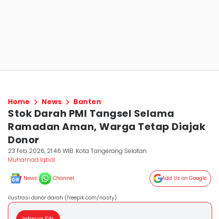
Home
News
Banten
Stok Darah PMI Tangsel Selama
Ramadan Aman, Warga Tetap Diajak
Donor
23 Feb 2026, 21:46 WIB
Kota Tangerang Selatan
Muhamad Iqbal
News
Channel
Add Us on Google
ilustrasi donor darah (freepik.com/nasty)
Intinya Sih