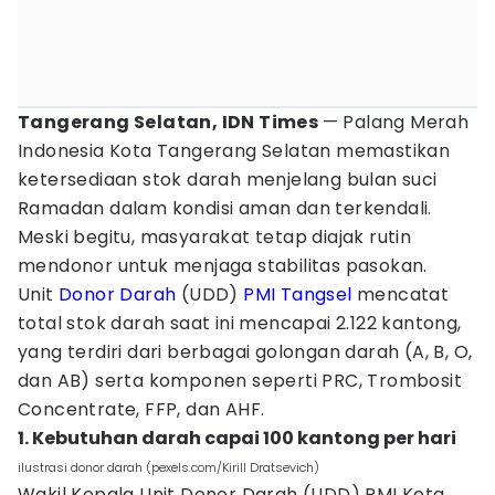
Tangerang Selatan, IDN Times
— Palang Merah
Indonesia Kota Tangerang Selatan memastikan
ketersediaan stok darah menjelang bulan suci
Ramadan dalam kondisi aman dan terkendali.
Meski begitu, masyarakat tetap diajak rutin
mendonor untuk menjaga stabilitas pasokan.
Unit
Donor Darah
(UDD)
PMI
Tangsel
mencatat
total stok darah saat ini mencapai 2.122 kantong,
yang terdiri dari berbagai golongan darah (A, B, O,
dan AB) serta komponen seperti PRC, Trombosit
Concentrate, FFP, dan AHF.
1. Kebutuhan darah capai 100 kantong per hari
ilustrasi donor darah (pexels.com/Kirill Dratsevich)
Wakil Kepala Unit Donor Darah (UDD) PMI Kota