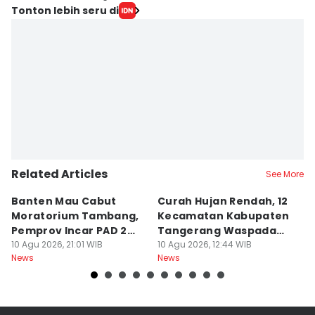
Tonton lebih seru di
Related Articles
See More
Banten Mau Cabut
Curah Hujan Rendah, 12
J
Moratorium Tambang,
Kecamatan Kabupaten
M
Pemprov Incar PAD 2
Tangerang Waspada
B
Kali Lipat
10 Agu 2026, 21:01 WIB
Kekeringan
10 Agu 2026, 12:44 WIB
D
09
News
News
Ne