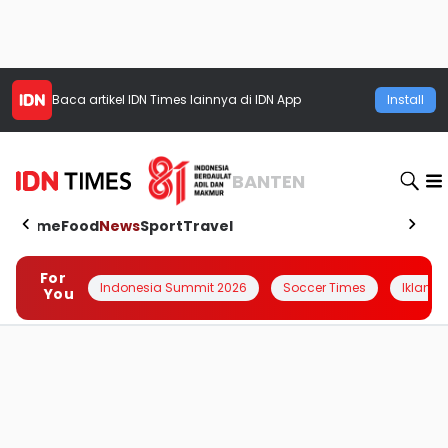
Baca artikel
IDN Times
lainnya di IDN App
Install
BANTEN
Home
Food
News
Sport
Travel
For
Indonesia Summit 2026
Soccer Times
Iklanin 
You