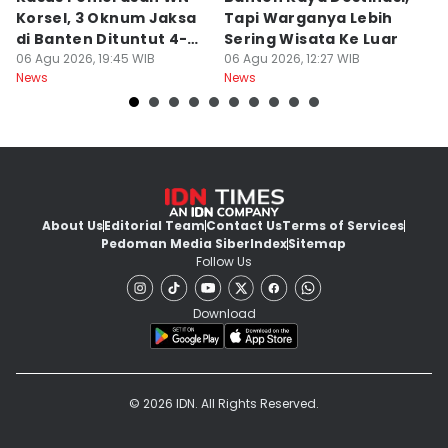
Korsel, 3 Oknum Jaksa
Tapi Warganya Lebih
P
di Banten Dituntut 4-5
Sering Wisata Ke Luar
4
Tahun
06 Agu 2026, 19:45 WIB
06 Agu 2026, 12:27 WIB
K
06
News
News
Ne
About Us
Editorial Team
Contact Us
Terms of Services
Pedoman Media Siber
Index
Sitemap
Follow Us
Download
© 2026 IDN. All Rights Reserved.