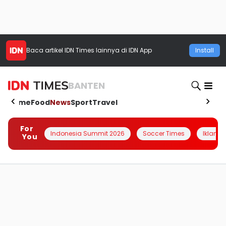
Baca artikel
IDN Times
lainnya di IDN App
Install
BANTEN
Home
Food
News
Sport
Travel
For
Indonesia Summit 2026
Soccer Times
Iklanin 
You