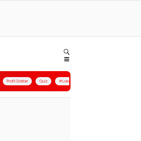
Profil Dokter
Quiz
#LokalBerdaya
Join Community