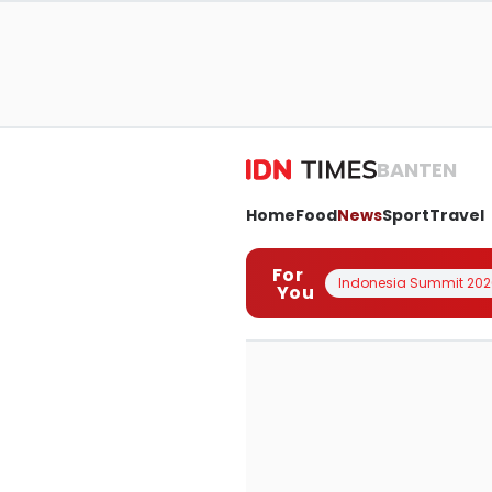
BANTEN
Home
Food
News
Sport
Travel
For
Indonesia Summit 202
You