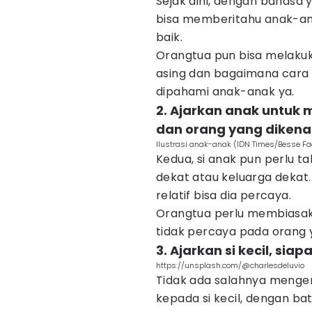
Sejak dini, dengan bahasa 
bisa memberitahu anak-ana
baik.
Orangtua pun bisa melakuk
asing dan bagaimana cara 
dipahami anak-anak ya.
2. Ajarkan anak untuk
dan orang yang dikenal
Ilustrasi anak-anak (IDN Times/Besse Fa
Kedua, si anak pun perlu 
dekat atau keluarga dekat.
relatif bisa dia percaya.
Orangtua perlu membiasak
tidak percaya pada orang y
3. Ajarkan si kecil, si
https://unsplash.com/@charlesdeluvio
Tidak ada salahnya menge
kepada si kecil, dengan bat