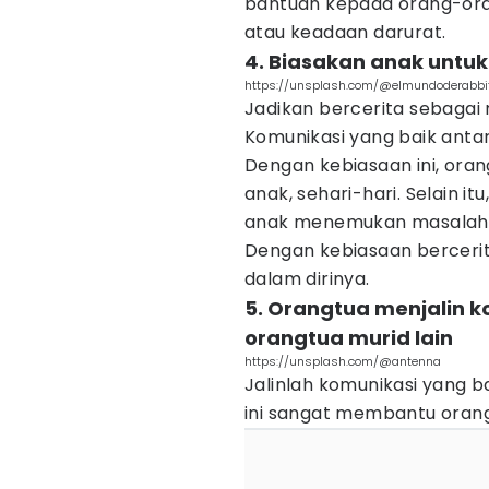
bantuan kepada orang-oran
atau keadaan darurat.
4. Biasakan anak untuk
https://unsplash.com/@elmundoderabbi
Jadikan bercerita sebagai r
Komunikasi yang baik anta
Dengan kebiasaan ini, or
anak, sehari-hari. Selain it
anak menemukan masalah s
Dengan kebiasaan bercerit
dalam dirinya.
5. Orangtua menjalin 
orangtua murid lain
https://unsplash.com/@antenna
Jalinlah komunikasi yang ba
ini sangat membantu oran