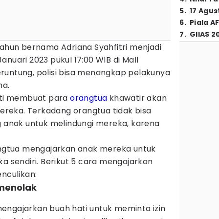
5
.
17 Agus
6
.
Piala A
7
.
GIIAS 2
tahun bernama Adriana Syahfitri menjadi
anuari 2023 pukul 17:00 WIB di Mall
runtung, polisi bisa menangkap pelakunya
na.
asti membuat para
orangtua
khawatir akan
reka. Terkadang orangtua tidak bisa
g anak untuk melindungi mereka, karena
rangtua mengajarkan anak mereka untuk
ka sendiri. Berikut 5 cara mengajarkan
enculikan:
 menolak
engajarkan buah hati untuk meminta izin