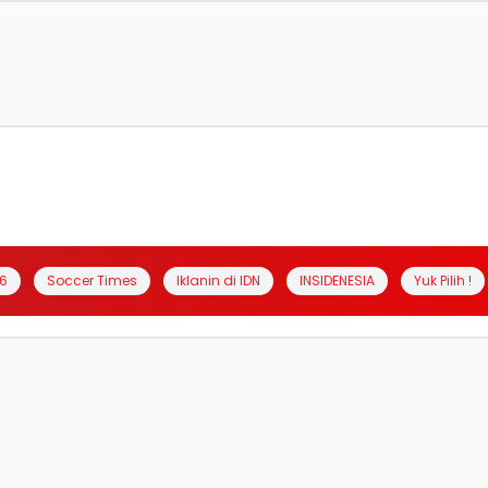
6
Soccer Times
Iklanin di IDN
INSIDENESIA
Yuk Pilih !