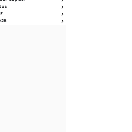
tus
FF
026