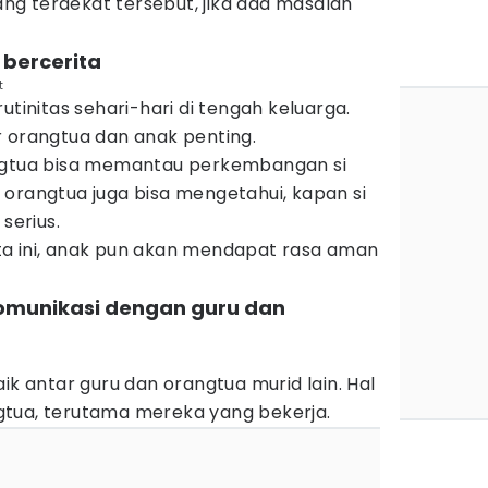
g terdekat tersebut, jika ada masalah
 bercerita
t
utinitas sehari-hari di tengah keluarga.
r orangtua dan anak penting.
angtua bisa memantau perkembangan si
u, orangtua juga bisa mengetahui, kapan si
erius.
a ini, anak pun akan mendapat rasa aman
komunikasi dengan guru dan
ik antar guru dan orangtua murid lain. Hal
gtua, terutama mereka yang bekerja.