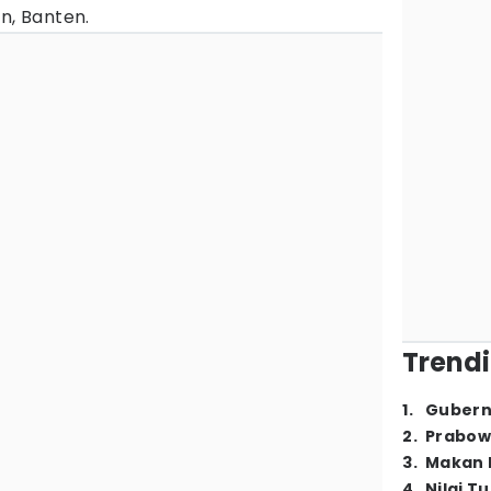
n, Banten.
Trendi
1
.
Gubern
2
.
Prabow
3
.
Makan B
4
.
Nilai T