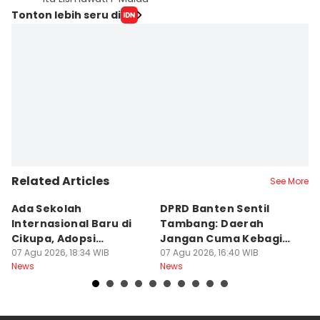
Tonton lebih seru di
Related Articles
See More
Ada Sekolah
DPRD Banten Sentil
2
Internasional Baru di
Tambang: Daerah
K
Cikupa, Adopsi
Jangan Cuma Kebagian
I
Kurikulum Singapura
07 Agu 2026, 18:34 WIB
Rusaknya
07 Agu 2026, 16:40 WIB
D
07
News
News
Ne