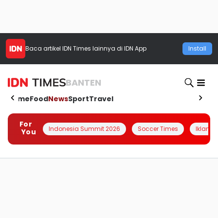
Baca artikel
IDN Times
lainnya di IDN App
Install
BANTEN
Home
Food
News
Sport
Travel
For
Indonesia Summit 2026
Soccer Times
Iklanin 
You