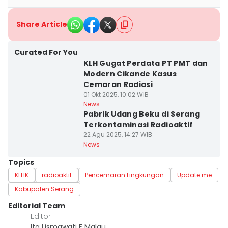
Share Article
Curated For You
KLH Gugat Perdata PT PMT dan
Modern Cikande Kasus
Cemaran Radiasi
01 Okt 2025, 10:02 WIB
News
Pabrik Udang Beku di Serang
Terkontaminasi Radioaktif
22 Agu 2025, 14:27 WIB
News
Topics
KLHK
radioaktif
Pencemaran Lingkungan
Update me
Kabupaten Serang
Editorial Team
Editor
Ita Lismawati F Malau