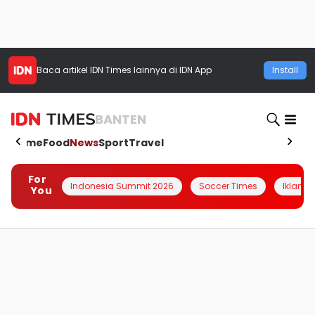
Baca artikel
IDN Times
lainnya di IDN App
Install
BANTEN
Home
Food
News
Sport
Travel
For
Indonesia Summit 2026
Soccer Times
Iklanin 
You