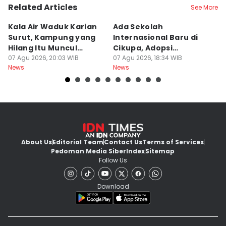
Related Articles
See More
Kala Air Waduk Karian
Ada Sekolah
D
Surut, Kampung yang
Internasional Baru di
T
Hilang Itu Muncul
Cikupa, Adopsi
J
Kembali
07 Agu 2026, 20:03 WIB
Kurikulum Singapura
07 Agu 2026, 18:34 WIB
R
07
News
News
Ne
About Us
Editorial Team
Contact Us
Terms of Services
Pedoman Media Siber
Index
Sitemap
Follow Us
Download