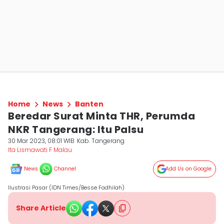
Home
News
Banten
Beredar Surat Minta THR, Perumda
NKR Tangerang: Itu Palsu
30 Mar 2023, 08:01 WIB
Kab. Tangerang
Ita Lismawati F Malau
News
Channel
Add Us on Google
Ilustrasi Pasar (IDN Times/Besse Fadhilah)
Share Article