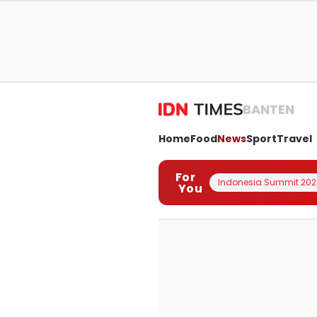
BANTEN
Home
Food
News
Sport
Travel
For
Indonesia Summit 202
You