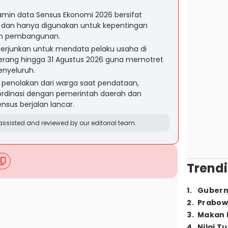
min data Sensus Ekonomi 2026 bersifat
ak, dan hanya digunakan untuk kepentingan
aan pembangunan.
terjunkan untuk mendata pelaku usaha di
gerang hingga 31 Agustus 2026 guna memotret
enyeluruh.
penolakan dari warga saat pendataan,
rdinasi dengan pemerintah daerah dan
nsus berjalan lancar.
ssisted and reviewed by our editorial team.
Trendi
1
.
Gubern
2
.
Prabow
3
.
Makan B
4
.
Nilai T