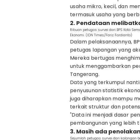
usaha mikro, kecil, dan m
termasuk usaha yang berbas
2. Pendataan melibatka
Ribuan petugas survei dari BPS Kota Se
Ekonomi. (IDN Times/Fariz Fardianto)
Dalam pelaksanaannya, BP
petugas lapangan yang aka
Mereka bertugas menghimp
untuk menggambarkan per
Tangerang.
Data yang terkumpul nant
penyusunan statistik ekono
juga diharapkan mampu me
terkait struktur dan poten
"Data ini menjadi dasar p
pembangunan yang lebih tep
3. Masih ada penolaka
Sejumlah petugas survei dari kalangan b