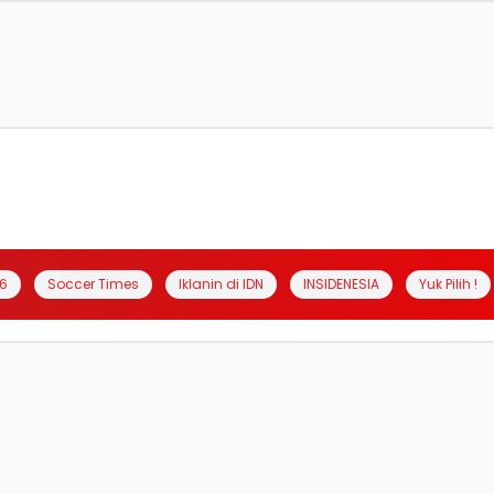
6
Soccer Times
Iklanin di IDN
INSIDENESIA
Yuk Pilih !