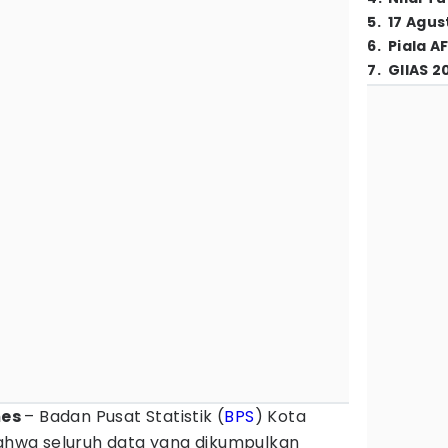
5
.
17 Agus
6
.
Piala A
7
.
GIIAS 2
mes
– Badan Pusat Statistik (
BPS
) Kota
hwa seluruh data yang dikumpulkan