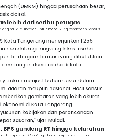
enengah (UMKM) hingga perusahaan besar,
is digital.
n lebih dari seribu petugas
marang mulai dilibatkan untuk mendukung pendataan Sensus
S Kota Tangerang menerjunkan 1.256
n mendatangi langsung lokasi usaha.
un berbagai informasi yang dibutuhkan
kembangan dunia usaha di Kota
inya akan menjadi bahan dasar dalam
mi daerah maupun nasional. Hasil sensus
mberikan gambaran yang lebih akurat
si ekonomi di Kota Tangerang.
enyusunan kebijakan dan perencanaan
at sasaran," ujar Muladi.
n, BPS gandeng RT hingga kelurahan
apak-bapak dan Gen Z juga berpartisipasi aktif dalam