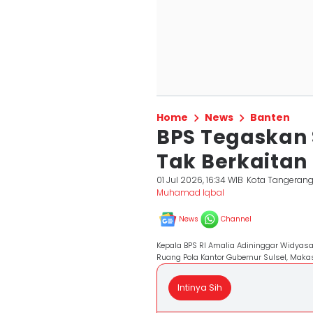
Home
News
Banten
BPS Tegaskan 
Tak Berkaitan
01 Jul 2026, 16:34 WIB
Kota Tangeran
Muhamad Iqbal
News
Channel
Kepala BPS RI Amalia Adininggar Widyas
Ruang Pola Kantor Gubernur Sulsel, Mak
Intinya Sih