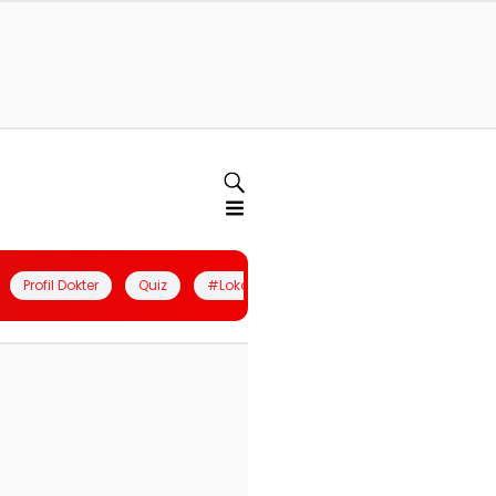
Profil Dokter
Quiz
#LokalBerdaya
Join Community