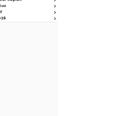
tus
FF
026