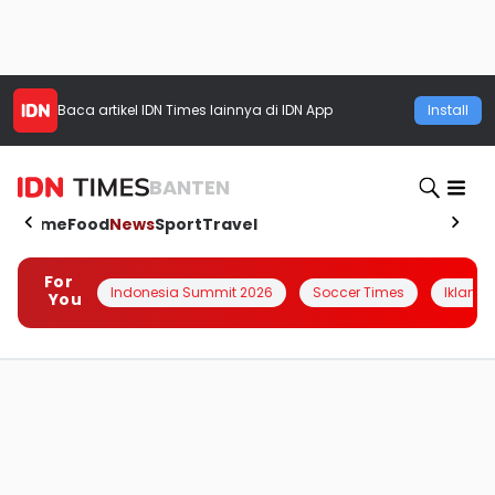
Baca artikel
IDN Times
lainnya di IDN App
Install
BANTEN
Home
Food
News
Sport
Travel
For
Indonesia Summit 2026
Soccer Times
Iklanin 
You