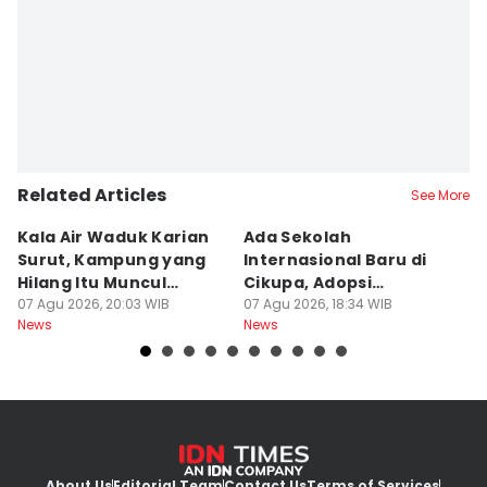
Related Articles
See More
Kala Air Waduk Karian
Ada Sekolah
D
Surut, Kampung yang
Internasional Baru di
T
Hilang Itu Muncul
Cikupa, Adopsi
J
Kembali
07 Agu 2026, 20:03 WIB
Kurikulum Singapura
07 Agu 2026, 18:34 WIB
R
07
News
News
Ne
About Us
Editorial Team
Contact Us
Terms of Services