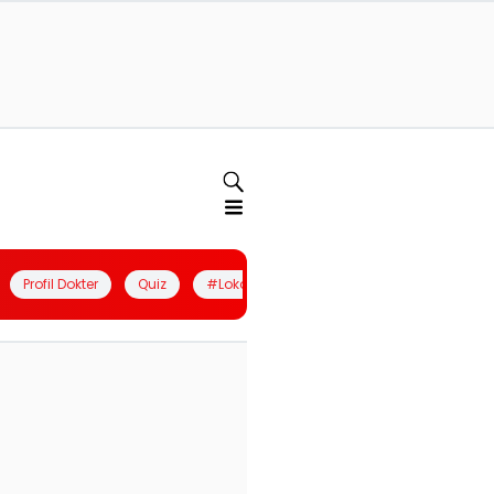
Profil Dokter
Quiz
#LokalBerdaya
Join Community