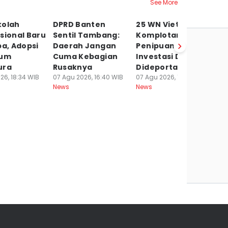
See More
kolah
DPRD Banten
25 WN Vietnam
T
sional Baru
Sentil Tambang:
Komplotan
89
pa, Adopsi
Daerah Jangan
Penipuan
T
lum
Cuma Kebagian
Investasi Daring
T
ura
Rusaknya
Dideportasi
P
26, 18:34 WIB
07 Agu 2026, 16:40 WIB
07 Agu 2026, 13:28 WIB
07
News
News
Ne