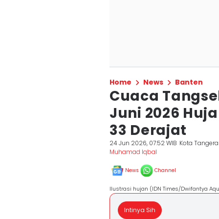
Home
News
Banten
Cuaca Tangse
Juni 2026 Huj
33 Derajat
24 Jun 2026, 07:52 WIB
Kota Tangera
Muhamad Iqbal
News
Channel
Ilustrasi hujan (IDN Times/Dwifantya Aq
Intinya Sih