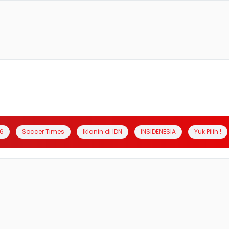
6
Soccer Times
Iklanin di IDN
INSIDENESIA
Yuk Pilih !