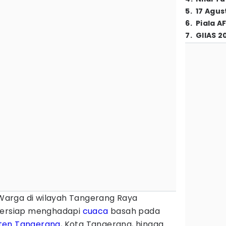
5
.
17 Agus
6
.
Piala A
7
.
GIIAS 2
Warga di wilayah Tangerang Raya
 bersiap menghadapi
cuaca
basah pada
ten Tangerang
, Kota Tangerang, hingga