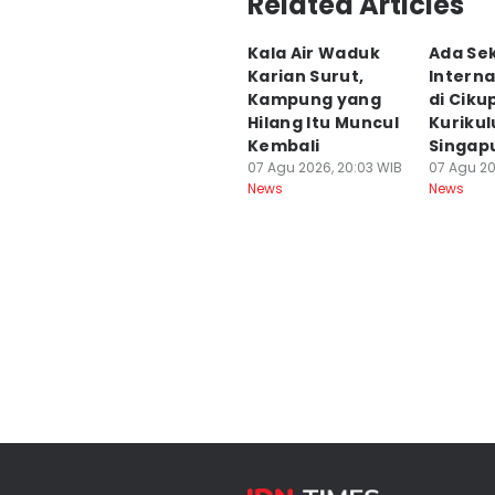
Related Articles
Kala Air Waduk
Ada Se
Karian Surut,
Interna
Kampung yang
di Ciku
Hilang Itu Muncul
Kuriku
Kembali
Singap
07 Agu 2026, 20:03 WIB
07 Agu 20
News
News