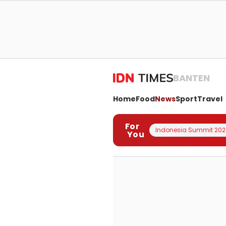
BANTEN
Home
Food
News
Sport
Travel
For
Indonesia Summit 202
You