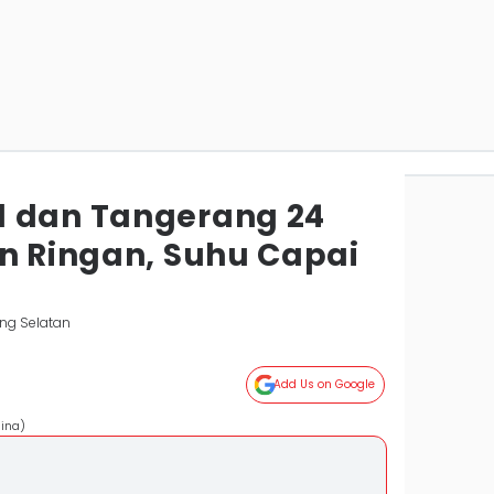
l dan Tangerang 24
an Ringan, Suhu Capai
ng Selatan
Add Us on Google
uina)