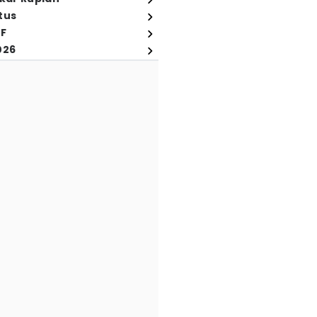
tus
FF
026