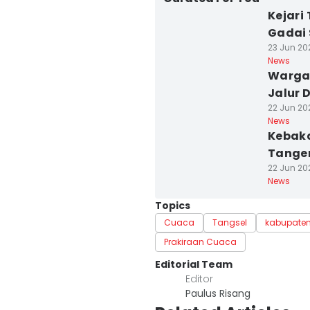
Kejari
Gadai 
23 Jun 202
News
Warga 
Jalur D
22 Jun 202
News
Kebaka
Tanger
22 Jun 202
News
Topics
Cuaca
Tangsel
kabupate
Prakiraan Cuaca
Editorial Team
Editor
Paulus Risang