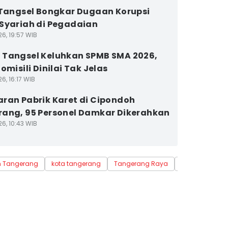
 Tangsel Bongkar Dugaan Korupsi
Syariah di Pegadaian
6, 19:57 WIB
Tangsel Keluhkan SPMB SMA 2026,
omisili Dinilai Tak Jelas
6, 16:17 WIB
ran Pabrik Karet di Cipondoh
ang, 95 Personel Damkar Dikerahkan
6, 10:43 WIB
n Tangerang
kota tangerang
Tangerang Raya
BMKG