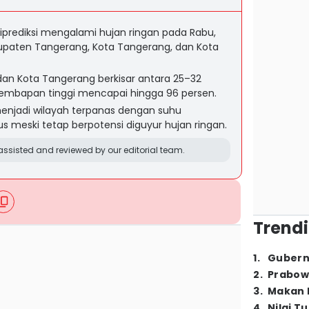
prediksi mengalami hujan ringan pada Rabu,
bupaten Tangerang, Kota Tangerang, dan Kota
dan Kota Tangerang berkisar antara 25–32
lembapan tinggi mencapai hingga 96 persen.
enjadi wilayah terpanas dengan suhu
s meski tetap berpotensi diguyur hujan ringan.
ssisted and reviewed by our editorial team.
Trendi
1
.
Gubern
2
.
Prabow
3
.
Makan B
4
.
Nilai T