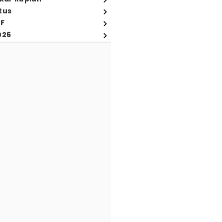
tus
FF
026