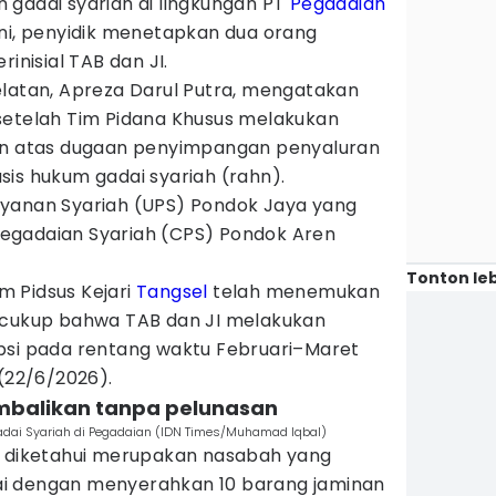
 gadai syariah di lingkungan PT
Pegadaian
ini, penyidik menetapkan dua orang
inisial TAB dan JI.
elatan, Apreza Darul Putra, mengatakan
setelah Tim Pidana Khusus melakukan
kan atas dugaan penyimpangan penyaluran
is hukum gadai syariah (rahn).
elayanan Syariah (UPS) Pondok Jaya yang
egadaian Syariah (CPS) Pondok Aren
Tonton leb
im Pidsus Kejari
Tangsel
telah menemukan
 cukup bahwa TAB dan JI melakukan
psi pada rentang waktu Februari–Maret
 (22/6/2026).
embalikan tanpa pelunasan
Gadai Syariah di Pegadaian (IDN Times/Muhamad Iqbal)
I diketahui merupakan nasabah yang
i dengan menyerahkan 10 barang jaminan