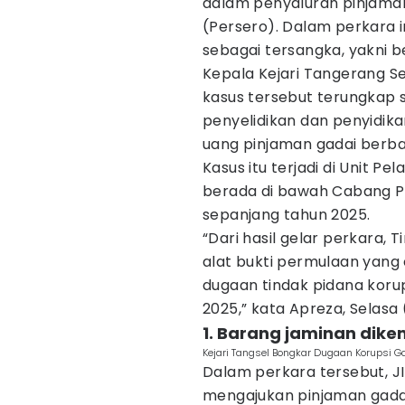
dalam penyaluran pinjaman
(Persero). Dalam perkara 
sebagai tersangka, yakni ber
Kepala Kejari Tangerang S
kasus tersebut terungkap 
penyelidikan dan penyidi
uang pinjaman gadai berbas
Kasus itu terjadi di Unit P
berada di bawah Cabang P
sepanjang tahun 2025.
“Dari hasil gelar perkara, T
alat bukti permulaan yang
dugaan tindak pidana koru
2025,” kata Apreza, Selasa
1. Barang jaminan dik
Kejari Tangsel Bongkar Dugaan Korupsi 
Dalam perkara tersebut, J
mengajukan pinjaman gada