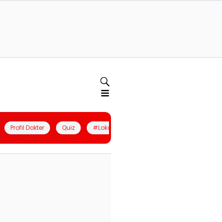
Profil Dokter
Quiz
#LokalBerdaya
Join Community