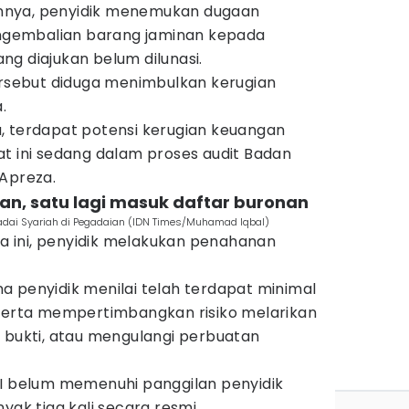
nnya, penyidik menemukan dugaan
gembalian barang jaminan kepada
g diajukan belum dilunasi.
tersebut diduga menimbulkan kerugian
.
, terdapat potensi kerugian keuangan
at ini sedang dalam proses audit Badan
 Apreza.
han, satu lagi masuk daftar buronan
Gadai Syariah di Pegadaian (IDN Times/Muhamad Iqbal)
 ini, penyidik melakukan penahanan
a penyidik menilai telah terdapat minimal
 serta mempertimbangkan risiko melarikan
g bukti, atau mengulangi perbuatan
JI belum memenuhi panggilan penyidik
yak tiga kali secara resmi.