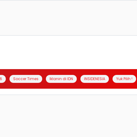
6
Soccer Times
Iklanin di IDN
INSIDENESIA
Yuk Pilih !