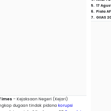
5
.
17 Agus
6
.
Piala A
7
.
GIIAS 2
Times
– Kejaksaan Negeri (Kejari)
ngkap dugaan tindak pidana
korupsi