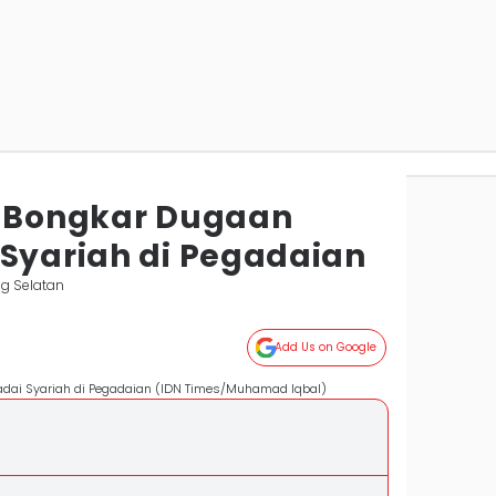
l Bongkar Dugaan
 Syariah di Pegadaian
g Selatan
Add Us on Google
Gadai Syariah di Pegadaian (IDN Times/Muhamad Iqbal)