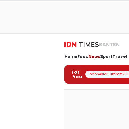
BANTEN
Home
Food
News
Sport
Travel
For
Indonesia Summit 202
You