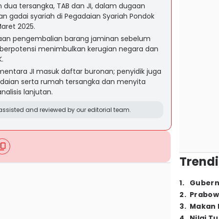
 dua tersangka, TAB dan JI, dalam dugaan
an gadai syariah di Pegadaian Syariah Pondok
aret 2025.
an pengembalian barang jaminan sebelum
berpotensi menimbulkan kerugian negara dan
K.
entara JI masuk daftar buronan; penyidik juga
daian serta rumah tersangka dan menyita
alisis lanjutan.
ssisted and reviewed by our editorial team.
Trendi
1
.
Gubern
2
.
Prabow
3
.
Makan B
4
.
Nilai T