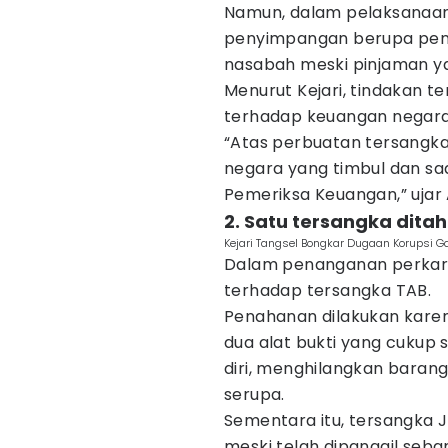
Namun, dalam pelaksanaa
penyimpangan berupa pen
nasabah meski pinjaman yan
Menurut Kejari, tindakan 
terhadap keuangan negara
“Atas perbuatan tersangka
negara yang timbul dan sa
Pemeriksa Keuangan,” ujar
2. Satu tersangka dita
Kejari Tangsel Bongkar Dugaan Korupsi 
Dalam penanganan perkara
terhadap tersangka TAB.
Penahanan dilakukan karen
dua alat bukti yang cukup
diri, menghilangkan baran
serupa.
Sementara itu, tersangka 
meski telah dipanggil seban