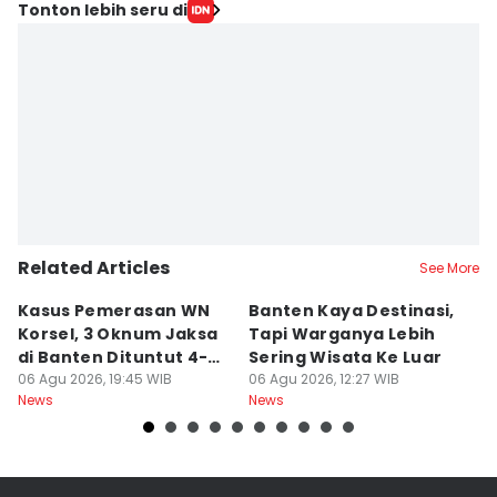
Tonton lebih seru di
Related Articles
See More
Kasus Pemerasan WN
Banten Kaya Destinasi,
R
Korsel, 3 Oknum Jaksa
Tapi Warganya Lebih
P
di Banten Dituntut 4-5
Sering Wisata Ke Luar
4
Tahun
06 Agu 2026, 19:45 WIB
06 Agu 2026, 12:27 WIB
K
06
News
News
Ne