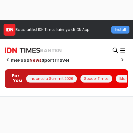
Baca artikel
IDN Times
lainnya di IDN App
Install
BANTEN
Home
Food
News
Sport
Travel
For
Indonesia Summit 2026
Soccer Times
Iklanin 
You