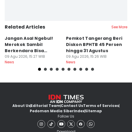
Related Articles
See More
Jangan Asal Ngebul!
Pemkot Tangerang Beri
5
Merokok Sambil
Diskon BPHTB 45 Persen
K
Berkendara Bisa
hingga 31 Agustus
d
Didenda Rp750 Ribu
09 Agu 2026, 15:27 WIB
09 Agu 2026, 15:26 WIB
09
News
News
Ne
About Us
Editorial Team
Contact Us
Terms of Services
Pedoman Media Siber
Index
Sitemap
Follow Us
Download