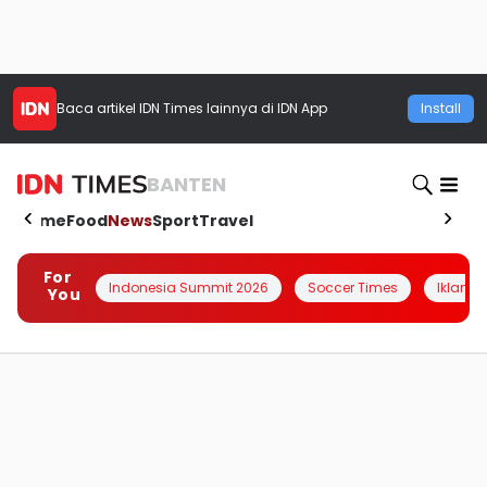
Baca artikel
IDN Times
lainnya di IDN App
Install
BANTEN
Home
Food
News
Sport
Travel
For
Indonesia Summit 2026
Soccer Times
Iklanin 
You