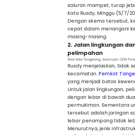
saluran mampet, turap jebo
kata Rusdy, Minggu (5/7/20
Dengan skema tersebut, k
cepat dalam menangani ker
masing-masing.
2. Jalan lingkungan d
pelimpahan
Wali Kota Tangerang, Sachrudin (IDN Time
Rusdy menjelaskan, tidak s
kecamatan.
Pemkot Tange
yang menjadi batas kewen
Untuk jalan lingkungan, pe
dengan lebar di bawah du
permukiman. Sementara un
tersebut adalah jaringan 
lebar penampang tidak lebi
Menurutnya, jenis infrastr