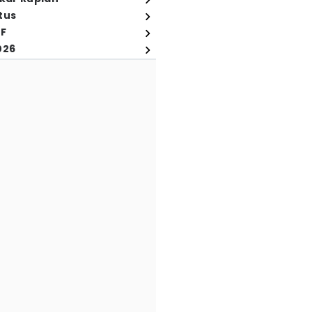
tus
FF
026