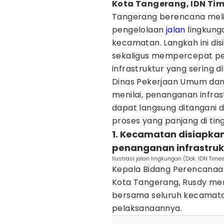
Kota Tangerang, IDN Ti
Tangerang berencana mel
pengelolaan
jalan
lingkung
kecamatan. Langkah ini di
sekaligus mempercepat p
infrastruktur yang sering d
Dinas Pekerjaan Umum dan
menilai, penanganan infrastr
dapat langsung ditangani 
proses yang panjang di tin
1. Kecamatan disiapka
penanganan infrastruk
Ilustrasi jalan lingkungan (Dok. IDN Time
Kepala Bidang Perencanaa
Kota Tangerang, Rusdy men
bersama seluruh kecamat
pelaksanaannya.