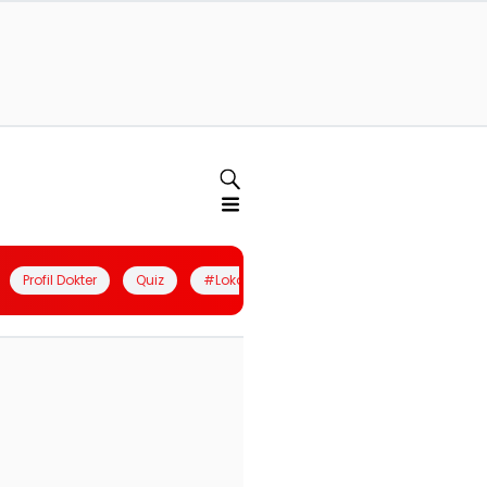
Profil Dokter
Quiz
#LokalBerdaya
Join Community