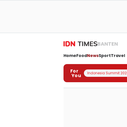
BANTEN
Home
Food
News
Sport
Travel
For
Indonesia Summit 202
You