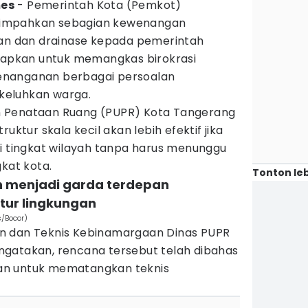
mes
- Pemerintah Kota (Pemkot)
impahkan sebagian kewenangan
an dan drainase kepada pemerintah
siapkan untuk memangkas birokrasi
enanganan berbagai persoalan
ikeluhkan warga.
 Penataan Ruang (PUPR) Kota Tangerang
uktur skala kecil akan lebih efektif jika
di tingkat wilayah tanpa harus menunggu
gkat kota.
Tonton leb
n menjadi garda terdepan
tur lingkungan
s/Bocor)
n dan Teknis Kebinamargaan Dinas PUPR
gatakan, rencana tersebut telah dibahas
an untuk mematangkan teknis