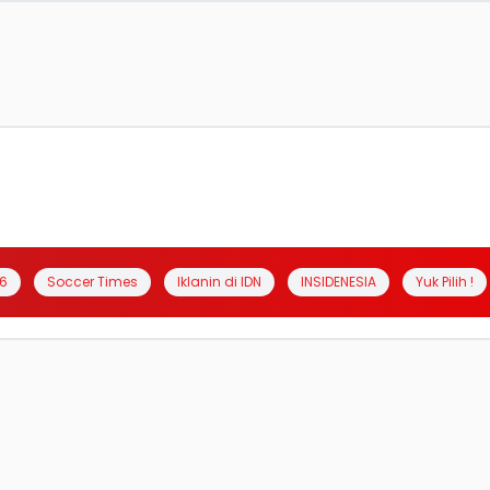
6
Soccer Times
Iklanin di IDN
INSIDENESIA
Yuk Pilih !