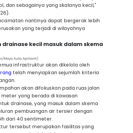
l, dan sebagainya yang skalanya kecil,"
26).
ecamatan nantinya dapat bergerak lebih
usakan yang terjadi di wilayahnya
an drainase kecil masuk dalam skema
s/Maya Aulia Aprilianti)
emua infrastruktur akan dikelola oleh
rang
telah menyiapkan sejumlah kriteria
angan.
limpahan akan difokuskan pada ruas jalan
a meter yang berada di kawasan
tuk drainase, yang masuk dalam skema
saluran pembuangan air tersier dengan
h dari 40 sentimeter.
uktur tersebut merupakan fasilitas yang