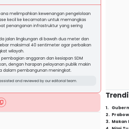
cana melimpahkan kewenangan pengelolaan
inase kecil ke kecamatan untuk memangkas
at penanganan infrastruktur yang sering
da jalan lingkungan di bawah dua meter dan
selebar maksimal 40 sentimeter agar perbaikan
gkat wilayah.
pembagian anggaran dan kesiapan SDM
pkan, dengan harapan pelayanan publik makin
rga dalam pembangunan meningkat.
ssisted and reviewed by our editorial team.
Trendi
1
.
Gubern
2
.
Prabow
3
.
Makan B
4
.
Nilai T