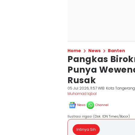
Home
News
Banten
Pangkas Birok
Punya Wewena
Rusak
05 Jul 2026, 11:57 WIB
Kota Tangeran
Muhamad Iqbal
News
Channel
Ilustrasi irigasi (Dok. IDN Times/Bocor)
Intinya Sih