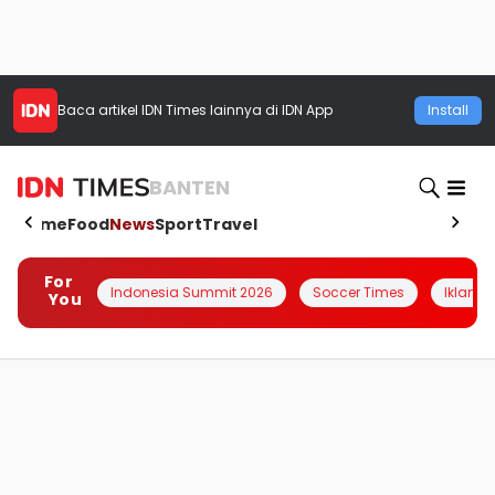
Baca artikel
IDN Times
lainnya di IDN App
Install
BANTEN
Home
Food
News
Sport
Travel
For
Indonesia Summit 2026
Soccer Times
Iklanin 
You