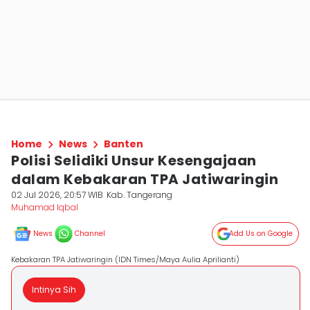
Home
News
Banten
Polisi Selidiki Unsur Kesengajaan
dalam Kebakaran TPA Jatiwaringin
02 Jul 2026, 20:57 WIB
Kab. Tangerang
Muhamad Iqbal
News
Channel
Add Us on Google
Kebakaran TPA Jatiwaringin (IDN Times/Maya Aulia Aprilianti)
Intinya Sih