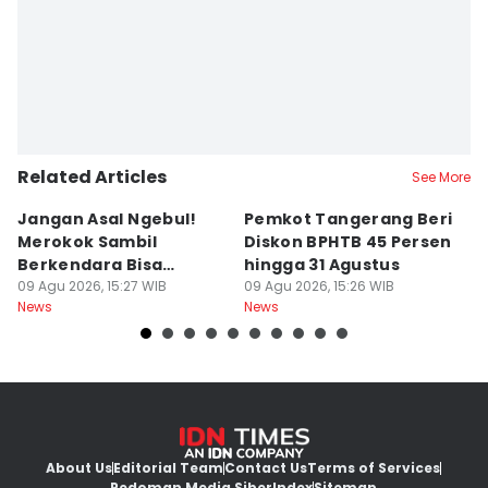
Related Articles
See More
Jangan Asal Ngebul!
Pemkot Tangerang Beri
5
Merokok Sambil
Diskon BPHTB 45 Persen
K
Berkendara Bisa
hingga 31 Agustus
d
Didenda Rp750 Ribu
09 Agu 2026, 15:27 WIB
09 Agu 2026, 15:26 WIB
09
News
News
Ne
About Us
Editorial Team
Contact Us
Terms of Services
Pedoman Media Siber
Index
Sitemap