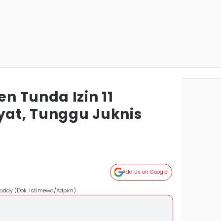
n Tunda Izin 11
at, Tunggu Juknis
Add Us on Google
raddy (Dok. Istimewa/Adpim)