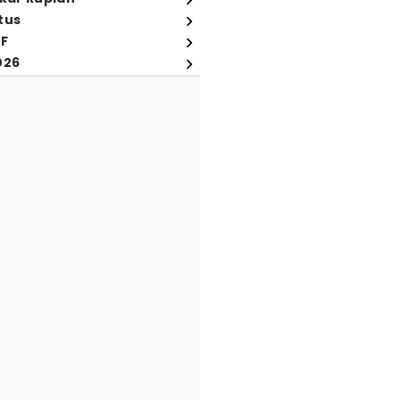
tus
FF
026