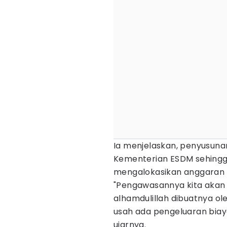
Ia menjelaskan, penyusun
Kementerian ESDM sehingg
mengalokasikan anggaran 
"Pengawasannya kita aka
alhamdulillah dibuatnya ol
usah ada pengeluaran biaya
ujarnya.