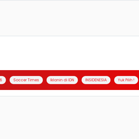
6
Soccer Times
Iklanin di IDN
INSIDENESIA
Yuk Pilih !