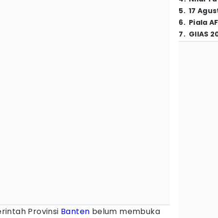
5
.
17 Agus
6
.
Piala A
7
.
GIIAS 2
intah Provinsi
Banten
belum membuka