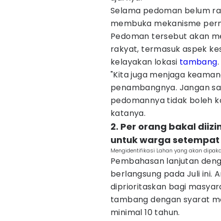
Selama pedoman belum ra
membuka mekanisme perm
Pedoman tersebut akan me
rakyat, termasuk aspek ke
kelayakan lokasi
tambang
.
"Kita juga menjaga keaman
penambangnya. Jangan sam
pedomannya tidak boleh ka
katanya.
2. Per orang bakal diiz
untuk warga setempat
Mengidentifikasi Lahan yang akan dipak
Pembahasan lanjutan deng
berlangsung pada Juli ini.
diprioritaskan bagi masyara
tambang dengan syarat me
minimal 10 tahun.