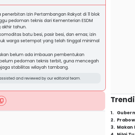
enerbitan Izin Pertambangan Rakyat di 11 blok
gu pedoman teknis dari Kementerian ESDM
akhir tahun.
moditas batu besi, pasir besi, dan emas; izin
tuk warga setempat yang telah tinggal minimal
skan belum ada imbauan pembentukan
ebelum pedoman teknis terbit, guna mencegah
ga stabilitas wilayah tambang.
ssisted and reviewed by our editorial team.
Trendi
1
.
Gubern
2
.
Prabow
3
.
Makan B
4
.
Nilai T