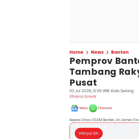
Home
News
Banten
Pemprov Bante
Tambang Raky
Pusat
03 Jul 2026, 12:05 WIB
Kota Serang
Khaerul Anwar
News
Channel
Kepala Dinas ESDM Banten, Ari James Fa
Intinya Sih