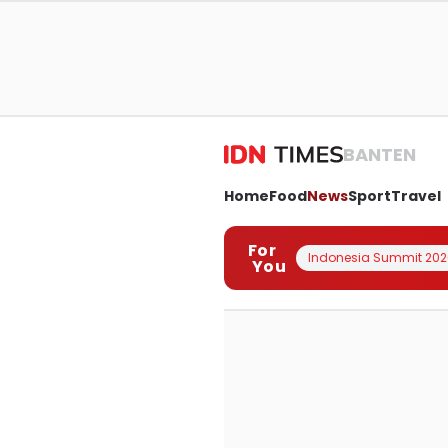
BANTEN
Home
Food
News
Sport
Travel
For
Indonesia Summit 202
You