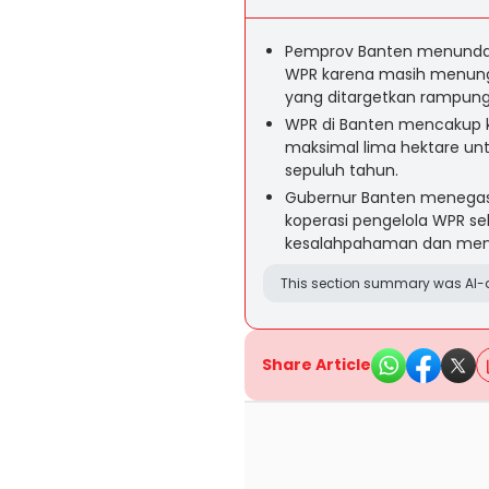
Pemprov Banten menunda p
WPR karena masih menung
yang ditargetkan rampung 
WPR di Banten mencakup ko
maksimal lima hektare un
sepuluh tahun.
Gubernur Banten menega
koperasi pengelola WPR s
kesalahpahaman dan menja
This section summary was AI-a
Share Article