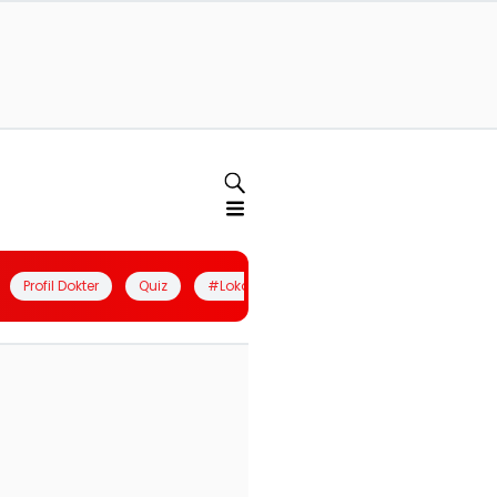
Profil Dokter
Quiz
#LokalBerdaya
Join Community