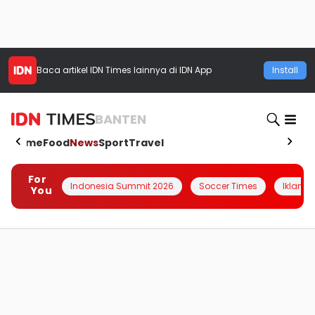
Baca artikel
IDN Times
lainnya di IDN App
Install
BANTEN
Home
Food
News
Sport
Travel
For
Indonesia Summit 2026
Soccer Times
Iklanin 
You