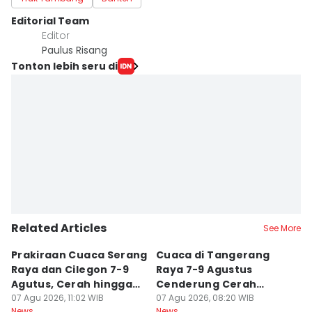
Editorial Team
Editor
Paulus Risang
Tonton lebih seru di
Related Articles
See More
Prakiraan Cuaca Serang
Cuaca di Tangerang
Pr
Raya dan Cilegon 7-9
Raya 7-9 Agustus
P
Agutus, Cerah hingga
Cenderung Cerah
A
Berawan
07 Agu 2026, 11:02 WIB
hingga Berawan
07 Agu 2026, 08:20 WIB
B
07
News
News
Ne