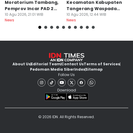
Moratorium Tambang,
Kecamatan Kabupaten
M
Pemprov Incar PAD 2
Tangerang Waspada
B
Kali Lipat
10 Agu 2026, 21:01 WIB
Kekeringan
10 Agu 2026, 12:44 WIB
D
09
News
News
Ne
About Us
Editorial Team
Contact Us
Terms of Services
Pedoman Media Siber
Index
Sitemap
Follow Us
Download
© 2026 IDN. All Rights Reserved.