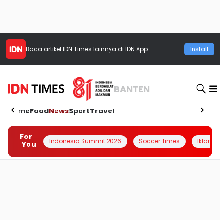
Baca artikel
IDN Times
lainnya di IDN App
Install
BANTEN
Home
Food
News
Sport
Travel
For
Indonesia Summit 2026
Soccer Times
Iklanin 
You