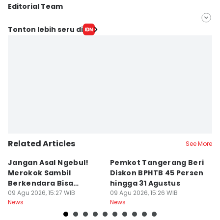
Editorial Team
Editor
Tonton lebih seru di
Muhammad Iqbal
Editor
Ita Lismawati F Malau
Related Articles
See More
Jangan Asal Ngebul!
Pemkot Tangerang Beri
5
Merokok Sambil
Diskon BPHTB 45 Persen
K
Berkendara Bisa
hingga 31 Agustus
d
Didenda Rp750 Ribu
09 Agu 2026, 15:27 WIB
09 Agu 2026, 15:26 WIB
09
News
News
Ne