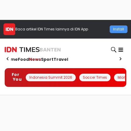
Baca artikel
IDN Times
lainnya di IDN App
Install
BANTEN
Home
Food
News
Sport
Travel
For
Indonesia Summit 2026
Soccer Times
Iklanin 
You