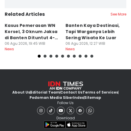
Related Articles
See More
Kasus Pemerasan WN
Banten Kaya Destinasi,
R
Korsel, 3 Oknum Jaksa
Tapi Warganya Lebih
P
di Banten Dituntut 4-5
Sering Wisata Ke Luar
4
Tahun
06 Agu 2026, 19:45 WIB
06 Agu 2026, 12:27 WIB
K
06
News
News
Ne
About Us
Editorial Team
Contact Us
Terms of Services
Pedoman Media Siber
Index
Sitemap
Follow Us
Download