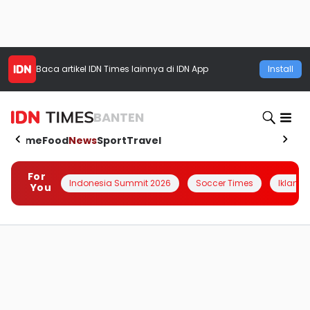
Baca artikel
IDN Times
lainnya di IDN App
Install
BANTEN
Home
Food
News
Sport
Travel
For
Indonesia Summit 2026
Soccer Times
Iklanin 
You