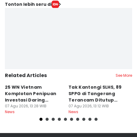
Tonton lebih seru di
Related Articles
See More
25 WN Vietnam
Tak Kantongi SLHS, 89
P
Komplotan Penipuan
SPPG di Tangerang
T
Investasi Daring
Terancam Ditutup
8
Dideportasi
07 Agu 2026, 13:28 WIB
Permanen
07 Agu 2026, 13:12 WIB
Ai
07
News
News
Ne