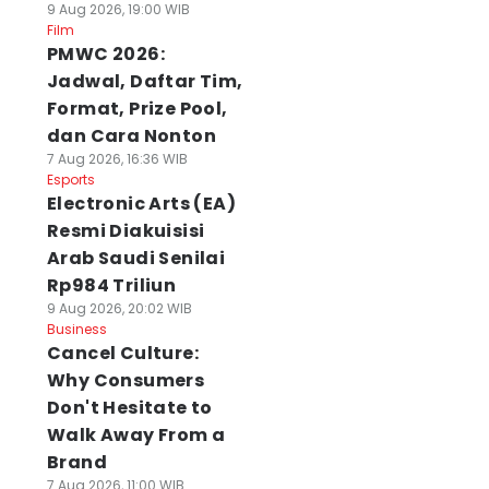
9 Aug 2026, 19:00 WIB
Film
PMWC 2026:
Jadwal, Daftar Tim,
Format, Prize Pool,
dan Cara Nonton
7 Aug 2026, 16:36 WIB
Esports
Electronic Arts (EA)
Resmi Diakuisisi
Arab Saudi Senilai
Rp984 Triliun
9 Aug 2026, 20:02 WIB
Business
Cancel Culture:
Why Consumers
Don't Hesitate to
da Sekolah
DPRD Banten
25 WN Vietnam
Walk Away From a
nternasional Baru
Sentil Tambang:
Komplotan
 Cikupa, Adopsi
Daerah Jangan
Penipuan
Brand
urikulum
Cuma Kebagian
Investasi Daring
7 Aug 2026, 11:00 WIB