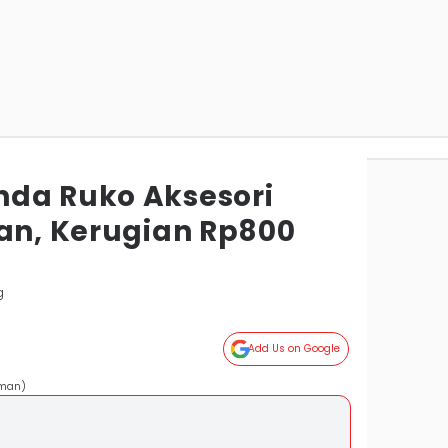
da Ruko Aksesori
tan, Kerugian Rp800
g
Add Us on Google
hman)