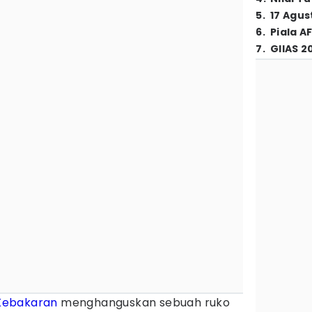
5
.
17 Agus
6
.
Piala A
7
.
GIIAS 2
Kebakaran
menghanguskan sebuah ruko