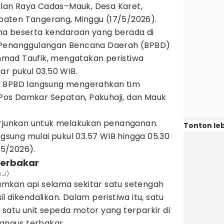
Jalan Raya Cadas–Mauk, Desa Karet,
aten Tangerang, Minggu (17/5/2026).
ha beserta kendaraan yang berada di
 Penanggulangan Bencana Daerah (BPBD)
mad Taufik, mengatakan peristiwa
ar pukul 03.50 WIB.
, BPBD langsung mengerahkan tim
os Damkar Sepatan, Pakuhaji, dan Mauk
erjunkan untuk melakukan penanganan.
Tonton leb
ung mulai pukul 03.57 WIB hingga 05.30
/5/2026).
 terbakar
y_i)
mkan api selama sekitar satu setengah
 dikendalikan. Dalam peristiwa itu, satu
satu unit sepeda motor yang terparkir di
hangus terbakar.