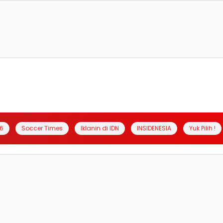
6
Soccer Times
Iklanin di IDN
INSIDENESIA
Yuk Pilih !