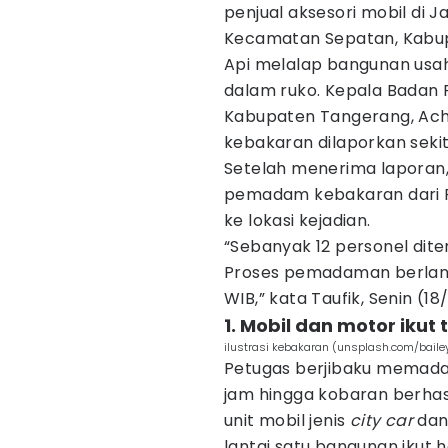
penjual aksesori mobil di 
Kecamatan Sepatan, Kabup
Api melalap bangunan usa
dalam ruko. Kepala Badan
Kabupaten Tangerang, Ach
kebakaran dilaporkan sekit
Setelah menerima laporan
pemadam kebakaran dari P
ke lokasi kejadian.
“Sebanyak 12 personel dit
Proses pemadaman berlangs
WIB,” kata Taufik, Senin (18
1. Mobil dan motor ikut
ilustrasi kebakaran (unsplash.com/baile
Petugas berjibaku memada
jam hingga kobaran berhasil
unit mobil jenis
city car
dan 
lantai satu bangunan ikut 