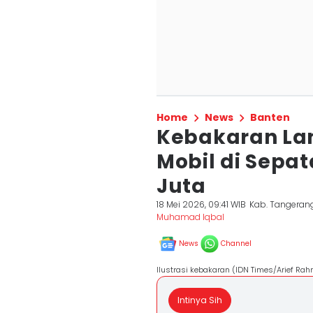
Home
News
Banten
Kebakaran Lan
Mobil di Sepa
Juta
18 Mei 2026, 09:41 WIB
Kab. Tangeran
Muhamad Iqbal
News
Channel
Ilustrasi kebakaran (IDN Times/Arief Ra
Intinya Sih