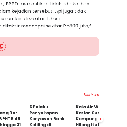
ian, BPBD memastikan tidak ada korban
lam kejadian tersebut. Api juga tidak
n lain di sekitar lokasi.
 ditaksir mencapai sekitar Rp800 juta,”
See More
t
5 Pelaku
Kala Air Waduk
A
ang Beri
Penyekapan
Karian Surut,
I
 BPHTB 45
Karyawan Bank
Kampung yang
di
hingga 31
Keliling di
Hilang Itu Muncul
K