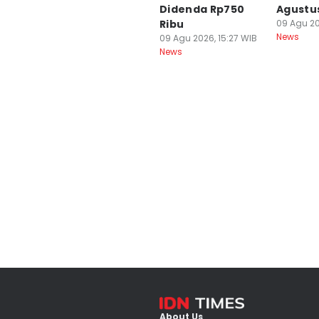
Didenda Rp750
Agustu
Ribu
09 Agu 20
News
09 Agu 2026, 15:27 WIB
News
About Us