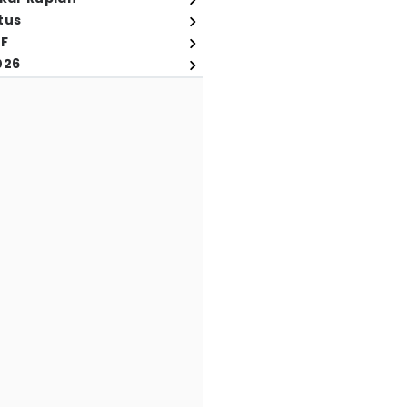
tus
FF
026