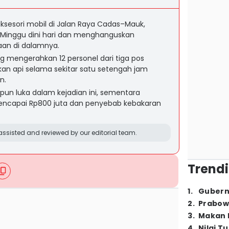
sesori mobil di Jalan Raya Cadas–Mauk,
Minggu dini hari dan menghanguskan
an di dalamnya.
 mengerahkan 12 personel dari tiga pos
 api selama sekitar satu setengah jam
n.
pun luka dalam kejadian ini, sementara
 mencapai Rp800 juta dan penyebab kebakaran
ssisted and reviewed by our editorial team.
Trendi
1
.
Gubern
2
.
Prabow
3
.
Makan B
4
.
Nilai T