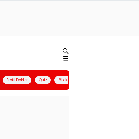
Profil Dokter
Quiz
#LokalBerdaya
Join Community