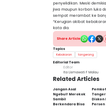
penyelidikan. Meski demik
jiwa maupun korban luka da
sempat merambat ke banguna
“Kerugian akibat kebakaran
kata dia.
Share Article
Topics
Kebakaran
tangerang
Editorial Team
Editor
Ita Lismawati F Malau
Related Articles
Jangan Asal
Pemko
Ngebul! Merokok
Tanger
Sambil
Diskon
Berkendara Bisa
Persen 