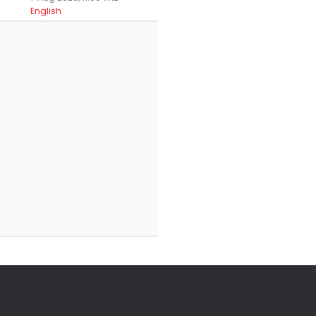
ingapura
Rusaknya
Dideportasi
English
 Agu 2026, 18:34 WIB
07 Agu 2026, 16:40 WIB
07 Agu 2026, 13:28 WIB
ws
News
News