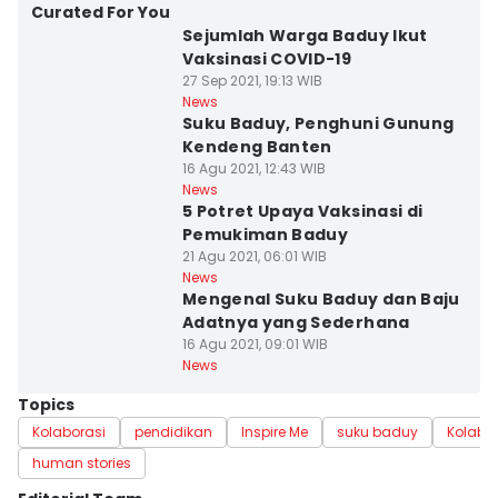
Curated For You
Sejumlah Warga Baduy Ikut
Vaksinasi COVID-19
27 Sep 2021, 19:13 WIB
News
Suku Baduy, Penghuni Gunung
Kendeng Banten
16 Agu 2021, 12:43 WIB
News
5 Potret Upaya Vaksinasi di
Pemukiman Baduy
21 Agu 2021, 06:01 WIB
News
Mengenal Suku Baduy dan Baju
Adatnya yang Sederhana
16 Agu 2021, 09:01 WIB
News
Topics
Kolaborasi
pendidikan
Inspire Me
suku baduy
Kolabor
human stories