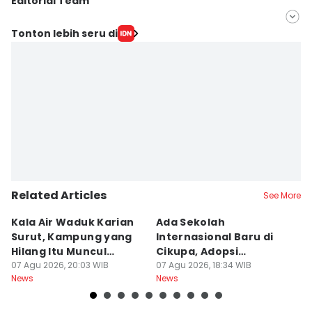
Editorial Team
Editor
Tonton lebih seru di
Khaerul Anwar
Editor
Ita Lismawati F Malau
Related Articles
See More
Kala Air Waduk Karian
Ada Sekolah
D
Surut, Kampung yang
Internasional Baru di
T
Hilang Itu Muncul
Cikupa, Adopsi
J
Kembali
07 Agu 2026, 20:03 WIB
Kurikulum Singapura
07 Agu 2026, 18:34 WIB
R
07
News
News
Ne