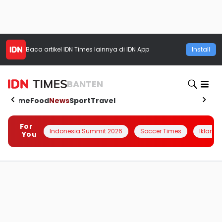
Baca artikel
IDN Times
lainnya di IDN App
Install
BANTEN
Home
Food
News
Sport
Travel
For
Indonesia Summit 2026
Soccer Times
Iklanin 
You