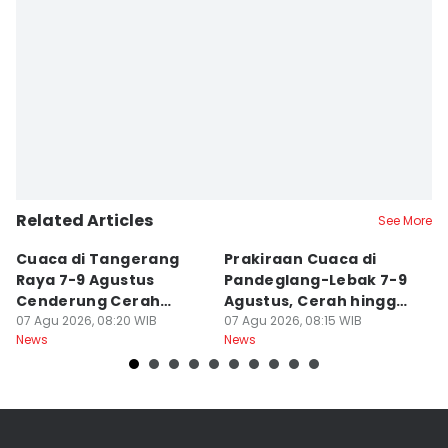
Maya Aulia Aprilianti
Editor
Ita Lismawati F Malau
Related Articles
See More
Cuaca di Tangerang
Prakiraan Cuaca di
K
Raya 7-9 Agustus
Pandeglang-Lebak 7-9
K
Cenderung Cerah
Agustus, Cerah hingga
d
hingga Berawan
07 Agu 2026, 08:20 WIB
Berawan
07 Agu 2026, 08:15 WIB
T
06
News
News
Ne