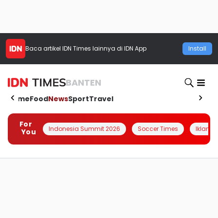
Baca artikel
IDN Times
lainnya di IDN App
Install
BANTEN
Home
Food
News
Sport
Travel
For
Indonesia Summit 2026
Soccer Times
Iklanin 
You