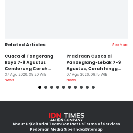
Related Articles
See More
Cuaca di Tangerang
Prakiraan Cuaca di
K
Raya 7-9 Agustus
Pandeglang-Lebak 7-9
K
Cenderung Cerah
Agustus, Cerah hingga
d
hingga Berawan
07 Agu 2026, 08:20 WIB
Berawan
07 Agu 2026, 08:15 WIB
T
06
News
News
Ne
About Us
Editorial Team
Contact Us
Terms of Services
Pedoman Media Siber
Index
Sitemap