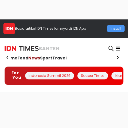
Baca artikel
IDN Times
lainnya di IDN App
Install
BANTEN
Home
Food
News
Sport
Travel
For
Indonesia Summit 2026
Soccer Times
Iklanin 
You