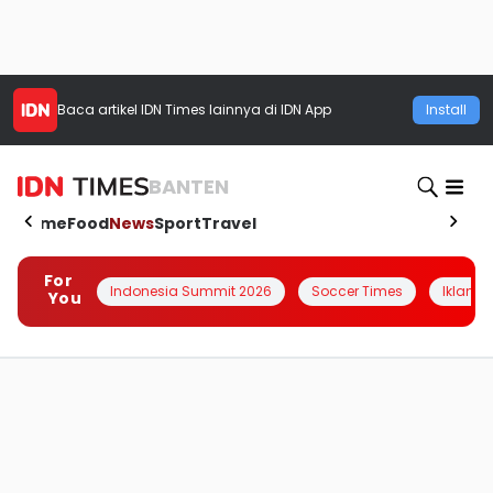
Baca artikel
IDN Times
lainnya di IDN App
Install
BANTEN
Home
Food
News
Sport
Travel
For
Indonesia Summit 2026
Soccer Times
Iklanin 
You