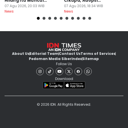
Hilang Itu Muncul
Cikupa, Adopsi
J
Kembali
07 Agu 2026, 20:03 WIB
Kurikulum Singapura
07 Agu 2026, 18:34 WIB
R
07
News
News
Ne
About Us
Editorial Team
Contact Us
Terms of Services
Pedoman Media Siber
Index
Sitemap
Follow Us
Download
© 2026 IDN. All Rights Reserved.