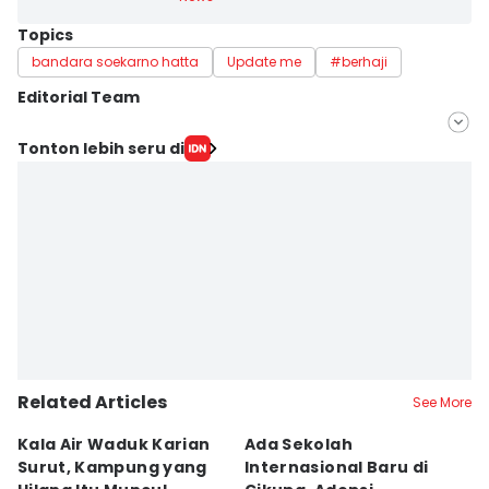
Topics
bandara soekarno hatta
Update me
#berhaji
Editorial Team
Editor
Tonton lebih seru di
Maya Aulia Aprilianti
Editor
Ita Lismawati F Malau
Related Articles
See More
Kala Air Waduk Karian
Ada Sekolah
D
Surut, Kampung yang
Internasional Baru di
T