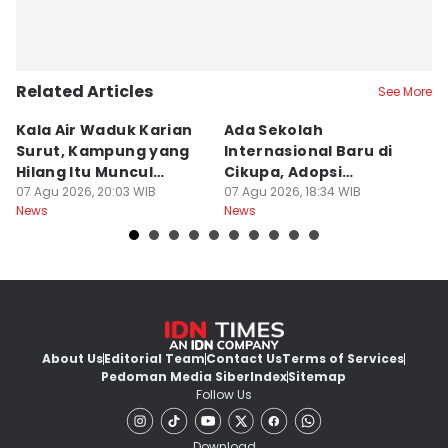
Related Articles
See More
Kala Air Waduk Karian
Ada Sekolah
D
Surut, Kampung yang
Internasional Baru di
T
Hilang Itu Muncul
Cikupa, Adopsi
J
Kembali
07 Agu 2026, 20:03 WIB
Kurikulum Singapura
07 Agu 2026, 18:34 WIB
R
07
News
News
Ne
About Us
Editorial Team
Contact Us
Terms of Services
Pedoman Media Siber
Index
Sitemap
Follow Us
Download