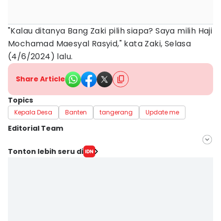
"Kalau ditanya Bang Zaki pilih siapa? Saya milih Haji
Mochamad Maesyal Rasyid," kata Zaki, Selasa
(4/6/2024) lalu.
Share Article
Topics
Kepala Desa
Banten
tangerang
Update me
Editorial Team
Editor
Tonton lebih seru di
Irma Yudistirani
Editor
Muhammad Iqbal