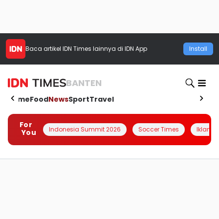
Baca artikel
IDN Times
lainnya di IDN App
Install
BANTEN
Home
Food
News
Sport
Travel
For
Indonesia Summit 2026
Soccer Times
Iklanin 
You